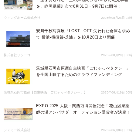
を、静岡県菊川市で8月31日・9月7日に開催！
ウィングホーム株式会社
2025年08月24日 03時
安川千秋写真展「LOST LOFT 失われた倉庫を求め
て 横浜-横須賀-芝浦」を10月20日より開催
株式会社リソーコ
2025年08月20日 00時
茨城県石岡市原産自主映画「ごじゃっぺタクシー」
を全国上映するためのクラウドファンディング
茨城県石岡市原産【自主映画「ごじゃっぺタクシー」】
2025年06月19日 06時
EXPO 2025 大阪・関西万博開催記念！花山温泉薬
師の湯アンバサダーオーディション受賞者が決定！
ジェミー株式会社
2025年06月04日 03時