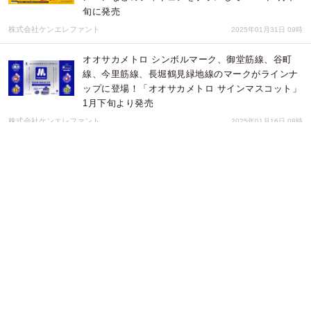
旬に発売
株式会社ケンエレファント
2025年01月31日 09時
オオサカメトロ シンボルマーク、御堂筋線、谷町
線、今里筋線、長堀鶴見緑地線のマークがラインナ
ップに登場！「オオサカメトロ サインマスコット」
1月下旬より発売
株式会社ケンエレファント
2025年01月16日 08時
リコーのフィルムカメラ歴代名機がリアルなフィギ
ュアに！「リコーカメラミニチュアコレクション」
が2025年1月下旬に登場
株式会社ケンエレファント
2025年01月16日 07時
アートディレクター・フジサキタクマ氏デザイン！
構想歴約16年の渾身の作品、怪獣立体図鑑「東京怪
獣ユニバース」が情熱プロダクトよりフィギュア
化！
株式会社ケンエレファント
2025年01月10日 08時