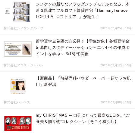
シノケンの新たなフラッグシップモデルとなる、木
造３階建てフルロフト賃貸住宅「HarmonyTerrace
LOFTRIA -ロフトリア- 」が誕生！
株式会社シノケングループ
2026年02月25日 01時
留学奨学金希望の方必見！【学生対象】各種奨学金
応募向けスタディーセッション～エッセイの作成ポ
イントを学ぶ～ 3/15(日)開催
株式会社アゴス・ジャパン
2026年02月12日 04時
【新商品】「前髪専科パウダーペーパー 超サラお肌
用」新登場
株式会社ハーベス
2026年02月08日 07時
my CHRISTMAS ─ 自分にとって最高な1日を。“ご
褒美＆贈り物”コレクション【そごう横浜店】