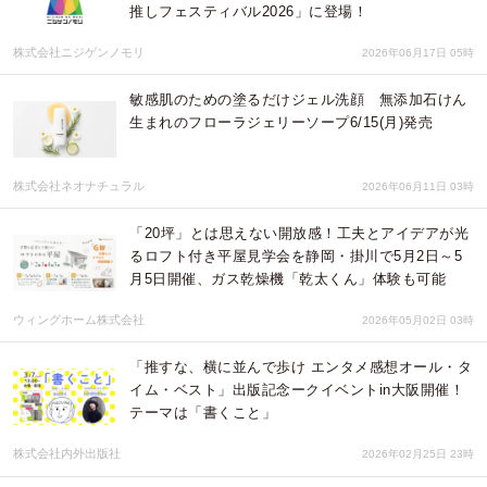
推しフェスティバル2026」に登場！
株式会社ニジゲンノモリ
2026年06月17日 05時
敏感肌のための塗るだけジェル洗顔 無添加石けん
生まれのフローラジェリーソープ6/15(月)発売
株式会社ネオナチュラル
2026年06月11日 03時
「20坪」とは思えない開放感！工夫とアイデアが光
るロフト付き平屋見学会を静岡・掛川で5月2日～5
月5日開催、ガス乾燥機「乾太くん」体験も可能
ウィングホーム株式会社
2026年05月02日 03時
「推すな、横に並んで歩け エンタメ感想オール・タ
イム・ベスト」出版記念ークイベントin大阪開催！
テーマは「書くこと」
株式会社内外出版社
2026年02月25日 23時