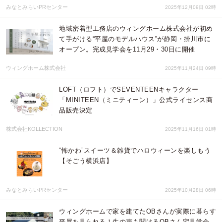
みなとみらいPRセンター
2025年12月09日 02時
地域密着型工務店のウィングホーム株式会社が初め
て手がける“平屋のモデルハウス”が静岡・掛川市に
オープン。完成見学会を11月29・30日に開催
ウィングホーム株式会社
2025年11月24日 09時
LOFT（ロフト）でSEVENTEENキャラクター
「MINITEEN（ミニティーン）」公式ライセンス商
品販売決定
株式会社KOLLECTION
2025年11月16日 01時
”怖かわ”スイーツ＆雑貨でハロウィーンを楽しもう
【そごう横浜店】
みなとみらいPRセンター
2025年10月28日 06時
ウィングホームで家を建てたOBさんが実際に暮らす
平屋を見られる！生の声も聞けるOBさん宅見学会