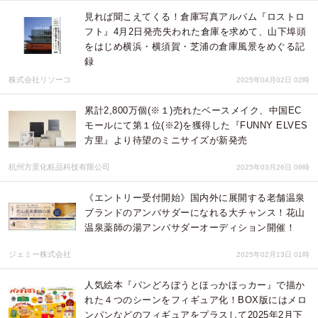
見れば聞こえてくる！倉庫写真アルバム『ロストロ
フト』4月2日発売失われた倉庫を求めて、山下埠頭
をはじめ横浜・横須賀・芝浦の倉庫風景をめぐる記
録
株式会社リソーコ
2025年04月02日 02時
累計2,800万個(※１)売れたベースメイク、中国EC
モールにて第１位(※2)を獲得した『FUNNY ELVES
方里』より待望のミニサイズが新発売
杭州方里化粧品科技有限公司
2025年03月26日 09時
《エントリー受付開始》国内外に展開する老舗温泉
ブランドのアンバサダーになれる大チャンス！花山
温泉薬師の湯アンバサダーオーディション開催！
ジェミー株式会社
2025年02月13日 01時
人気絵本『パンどろぼうとほっかほっカー』で描か
れた４つのシーンをフィギュア化！BOX版にはメロ
ンパンなどのフィギュアをプラスして2025年2月下