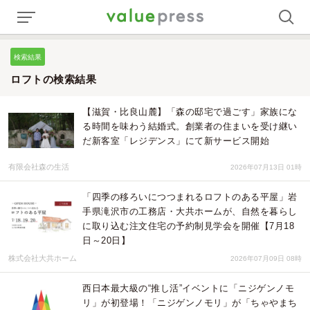
検索結果
ロフトの検索結果
【滋賀・比良山麓】「森の邸宅で過ごす」家族にな
る時間を味わう結婚式。創業者の住まいを受け継い
だ新客室「レジデンス」にて新サービス開始
有限会社森の生活
2026年07月13日 01時
「四季の移ろいにつつまれるロフトのある平屋」岩
手県滝沢市の工務店・大共ホームが、自然を暮らし
に取り込む注文住宅の予約制見学会を開催【7月18
日～20日】
株式会社大共ホーム
2026年07月09日 08時
西日本最大級の“推し活”イベントに「ニジゲンノモ
リ」が初登場！「ニジゲンノモリ」が「ちゃやまち