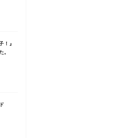
子！』
た。
ド