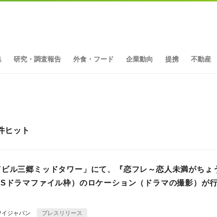
集
研究・調査報告
外食・フード
企業動向
提携
不動産
件ヒット
Yビル三郷ミッドタワー」にて、『恋フレ～恋人未満がちょ
BSドラマファイル枠）のロケーション（ドラマの撮影）が
ワイジャパン
プレスリリース