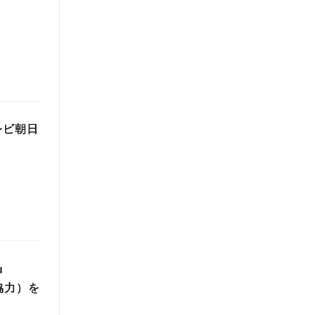
レビ朝日
』
協力）を