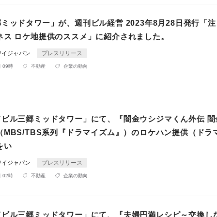
ミッドタワー」が、週刊ビル経営 2023年8月28日発行「
ネス ロケ地提供のススメ」に紹介されました。
ワイジャパン
プレスリリース
 09時
不動産
企業の動向
Yビル三郷ミッドタワー」にて、『闇金ウシジマくん外伝 闇
（MBS/TBS系列『ドラマイズム』）のロケハン提供（ドラ
をい
ワイジャパン
プレスリリース
 02時
不動産
企業の動向
Yビル三郷ミッドタワー」にて、『夫婦円満レシピ～交換し