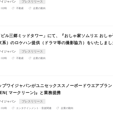
ワイジャパン
プレスリリース
 02時
不動産
企業の動向
Yビル三郷ミッドタワー」にて、『おしゃ家ソムリエ おしゃ
京系）のロケハン提供（ドラマ等の撮影協力）をいたしまし
ワイジャパン
プレスリリース
 02時
不動産
企業の動向
ップワイジャパンがユニセックススノーボードウエアブラン
EEN( マークリーン)』と業務提携
ワイジャパン
プレスリリース
 01時
エンタテインメント・音楽関連
企業の動向