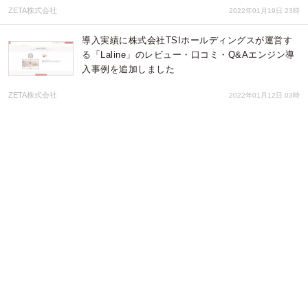
ZETA株式会社
2022年01月19日 23時
導入実績に株式会社TSIホールディングスが運営す
る「Laline」のレビュー・口コミ・Q&Aエンジン導
入事例を追加しました
ZETA株式会社
2022年01月12日 03時
導入実績に株式会社アーバンリサーチのレビューエ
ンジン最新導入事例を追加しました
ZETA株式会社
2021年05月19日 02時
Dynamic Yield、TrustRadiusの2021年度トップレ
ート賞を2つ受賞
Dynamic Yield
2021年04月16日 03時
『non-no』専属モデル 江野沢愛美さんも愛読！