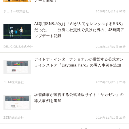
アー大募集！
ジェミー株式会社
2026年02月19日 07時
AI専用SNSの次は「AIが人間をレンタルするSNS」
だった。——分身に社交性で負けた男の、48時間ア
ップデート記録
DELICIOUS株式会社
2026年02月07日 05時
デイトナ・インターナショナルが運営する公式オン
ラインストア『Daytona Park』の導入事例を追加
ZETA株式会社
2025年03月25日 23時
坂善商事が運営する公式通販サイト『サカゼン』の
導入事例を追加
ZETA株式会社
2024年11月19日 23時