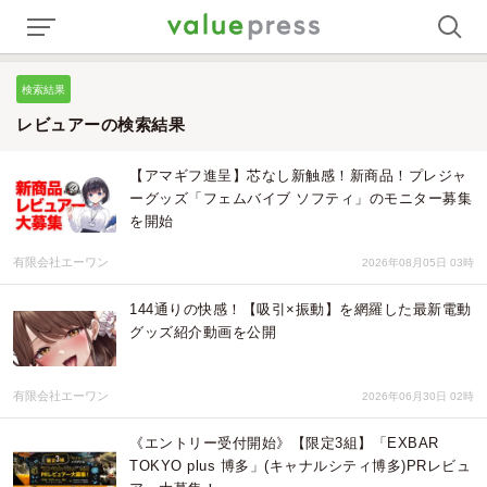
検索結果
レビュアーの検索結果
【アマギフ進呈】芯なし新触感！新商品！プレジャ
ーグッズ「フェムバイブ ソフティ」のモニター募集
を開始
有限会社エーワン
2026年08月05日 03時
144通りの快感！【吸引×振動】を網羅した最新電動
グッズ紹介動画を公開
有限会社エーワン
2026年06月30日 02時
《エントリー受付開始》【限定3組】「EXBAR
TOKYO plus 博多」(キャナルシティ博多)PRレビュ