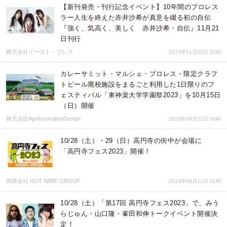
【新刊発売・刊行記念イベント】10年間のプロレス
ラー人生を終えた赤井沙希が真意を綴る初の自伝
『強く、気高く、美しく 赤井沙希・自伝』11月21
日刊行
株式会社イースト・プレス
2023年11月20日 22時
カレーサミット・マルシェ・プロレス・限定クラフ
トビール廃校施設をまるごと利用した1日限りのフ
ェスティバル「東神楽大学学園祭2023」を10月15日
（日）開催
株式会社AgriInnovationDesign
2023年09月21日 06時
10/28（土）・29（日）高円寺の街中が会場に
「高円寺フェス2023」開催！
有限会社 HOT WIRE GROUP
2023年09月11日 01時
10/28（土）「第17回 高円寺フェス2023」で、みう
らじゅん・山口隆・峯田和伸トークイベント開催決
定！