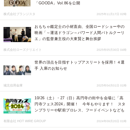
「GOODA」Vol.86を公開
株式会社ブランジスタ
2025年11月17日 02時
おもちゃ鑑定士の小材直由、全国ロードショー中の
映画「～運送ドラゴン～パワード人間バトルクーリ
エ」の監督兼主役の大東賢と舞台挨拶
株式会社ローズクリエイト
2025年05月30日 04時
世界の頂点を目指すトップアスリートを採用！４選
手 入庫のお知らせ
城北信用金庫
2025年04月01日 01時
10/26（土）・27（日）高円寺の街中を会場に「高
円寺フェス2024」開催！ 今年もやります！ スタ
ンプラリーや駅前プロレス、フードイベントなども
有限会社 HOT WIRE GROUP
2024年09月20日 01時