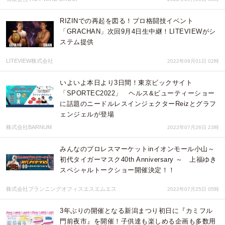
RIZINでの再起を図る！プロ格闘技イベント
「GRACHAN」次回9月4日生中継！LITEVIEWがシ
ステム提供
LITEVIEW株式会社
2022年09月01日 02時
いよいよ本日より3日間！東京ビックサイト
「SPORTEC2022」 ヘルス&ビューティーショー
に話題のニードルレスインジェクターReizとグラフ
ェンジェルが登場
株式会社BARNUM
2022年07月26日 23時
みんなのプロレスマーケットinイオンモール小山～
初代タイガーマスク40th Anniversary ～ 上福ゆき
スペシャルトークショー開催決定！！
株式会社プランニングオフィスエスエムエス
2022年07月25日 05時
3年ぶりの開催となる新潟まつり初日に『カミフル
門前夜市』を開催！子供達も楽しめる企画も多数用