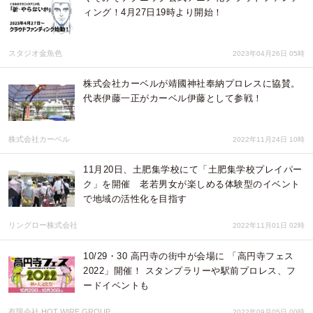
ィング！4月27日19時より開始！
スタジオ金魚色
2023年04月26日 05時
株式会社カーベルが靖國神社奉納プロレスに協賛。
代表伊藤一正がカーベル伊藤として参戦！
株式会社カーベル
2022年11月24日 10時
11月20日、土肥集学校にて「土肥集学校プレイパー
ク」を開催 老若男女が楽しめる体験型のイベント
で地域の活性化を目指す
リングロー株式会社
2022年11月01日 02時
10/29・30 高円寺の街中が会場に 「高円寺フェス
2022」開催！ スタンプラリーや駅前プロレス、フ
ードイベントも
有限会社 HOT WIRE GROUP
2022年09月05日 00時