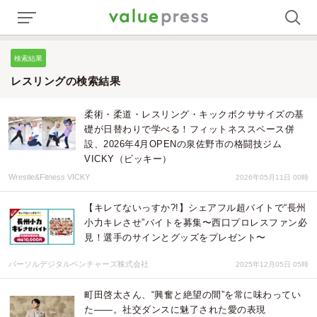
検索結果
レスリングの検索結果
柔術・柔道・レスリング・キックボクササイズの基
礎が日替わりで学べる！フィットネススペース併
設、2026年4月OPENの泉佐野市の格闘技ジム
VICKY（ビッキー）
Wrestle&Fitness VICKY
2026年05月11日 00時
【キレてないっすか?!】シェアフル超バイトで“長州
小力キレさせ”バイトを募集〜西口プロレスファン必
見！選手のサインとグッズをプレゼント〜
パーソルデジタルベンチャーズ株式会社
2025年12月05日 05時
町田啓太さん、“興奮と絶望の間”を常に味わってい
た――。社交ダンスに魅了された愛の表現