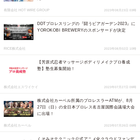
有限会社 HOT WIRE GROUP
2023年08月23日 03時
DDTプロレスリングの『闘うビアガーデン2023』に
YOROKOBI BREWERYのスポンサードが決定
RICE株式会社
2023年08月02日 10時
【芳原式忍者マッサージボディリメイクプロ養成
塾】塾生募集開始！
株式会社エスワイケイ
2023年07月27日 09時
株式会社カーベル所属のプロレスラーATMが、8月
27日（日）の全日本プロレス名古屋国際会議場大会
に出場！
株式会社カーベル
2023年07月26日 09時
くそみそテクニック公式アニメ化クラウドファンデ