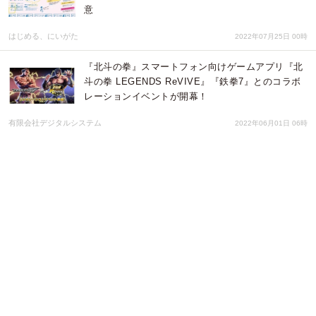
意
はじめる、にいがた
2022年07月25日 00時
『北斗の拳』スマートフォン向けゲームアプリ『北
斗の拳 LEGENDS ReVIVE』『鉄拳7』とのコラボ
レーションイベントが開幕！
有限会社デジタルシステム
2022年06月01日 06時
セガNET麻雀『MJ』シリーズと「新日本プロレス」
がコラボ！全国大会“新日本プロレス CUP”開催
有限会社デジタルシステム
2022年05月30日 06時
5月29日、土肥集学校にて「土肥集学校文化祭」を
開催 プレオープン以来最大規模のイベントで地域
の活性化を目指す
リングロー株式会社
2022年05月18日 01時