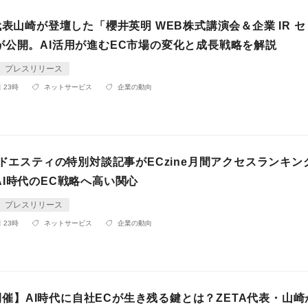
代表山崎が登壇した「櫻井英明 WEB株式講演会＆企業 IR 
が公開。AI活用が進むEC市場の変化と成長戦略を解説
プレスリリース
 23時
ネットサービス
企業の動向
ンドエスティの特別対談記事がECzine月間アクセスランキン
I時代のEC戦略へ高い関心
プレスリリース
 23時
ネットサービス
企業の動向
火)開催】AI時代に自社ECが生き残る鍵とは？ZETA代表・山