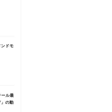
メンドモ
テール最
V」の動