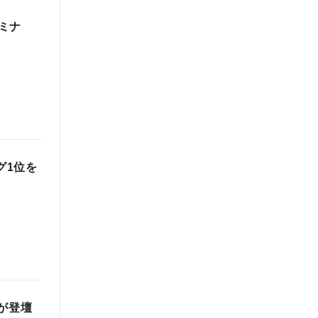
セミナ
グ1位を
崎が登壇