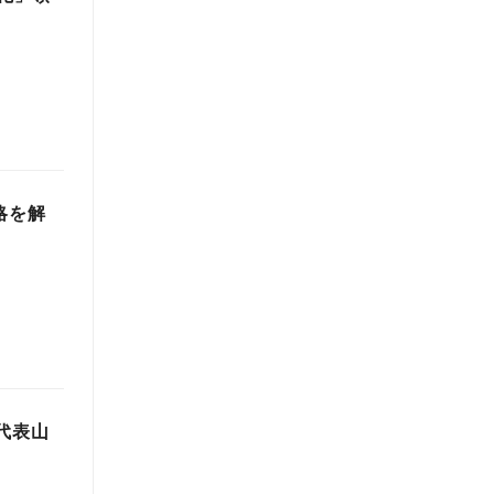
略を解
。代表山