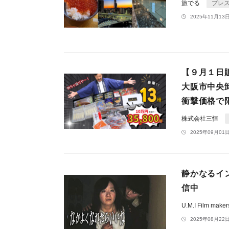
旅でる
プレ
2025年11月13日
【９月１日
大阪市中央
衝撃価格で
株式会社三恒
2025年09月01日
静かなるイ
信中
U.M.I Film make
2025年08月22日