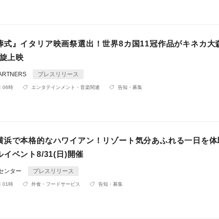
葬式』イタリア映画祭選出！世界8カ国11冠作品がキネカ大
凱旋上映
ARTNERS
プレスリリース
 06時
エンタテインメント・音楽関連
告知・募集
横浜で本格的なハワイアン！リゾート気分あふれる一日を体
イベント8/31(日)開催
Rセンター
プレスリリース
 01時
外食・フードサービス
告知・募集