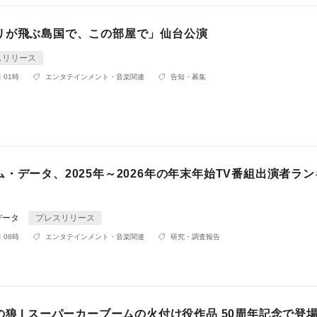
リが飛ぶ島国で、この部屋で」仙台公演
スリリース
 01時
エンタテインメント・音楽関連
告知・募集
・データ、2025年～2026年の年末年始TV番組出演者ラ
データ
プレスリリース
 08時
エンタテインメント・音楽関連
研究・調査報告
狼 | スーパーカーブームの火付け役作品 50周年記念で登