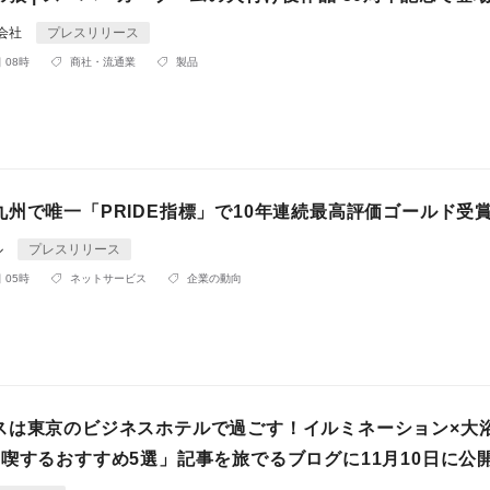
式会社
プレスリリース
 08時
商社・流通業
製品
九州で唯一「PRIDE指標」で10年連続最高評価ゴールド受
ル
プレスリリース
 05時
ネットサービス
企業の動向
スは東京のビジネスホテルで過ごす！イルミネーション×大
満喫するおすすめ5選」記事を旅でるブログに11月10日に公