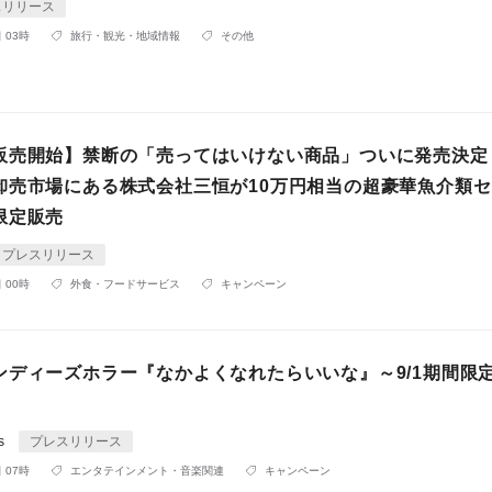
スリリース
 03時
旅行・観光・地域情報
その他
販売開始】禁断の「売ってはいけない商品」ついに発売決
卸売市場にある株式会社三恒が10万円相当の超豪華魚介類
限定販売
プレスリリース
 00時
外食・フードサービス
キャンペーン
ンディーズホラー『なかよくなれたらいいな』～9/1期間限
rs
プレスリリース
 07時
エンタテインメント・音楽関連
キャンペーン