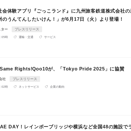
社会体験アプリ『ごっこランド』に九州旅客鉄道株式会社の
州のうんてんしたいけん！」が6月17日（火）より登場！
スター
プレスリリース
 05時
運輸・交通
サービス
, Same Rights!Qoo10が、「Tokyo Pride 2025」に協賛
同会社
プレスリリース
 02時
ネットサービス
企業の動向
HAE DAY！レインボーブリッジや横浜など全国48の施設で