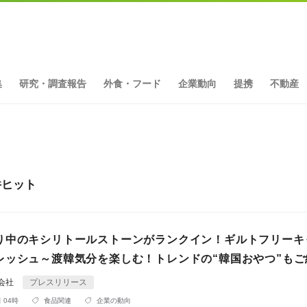
集
研究・調査報告
外食・フード
企業動向
提携
不動産
件ヒット
り中のキシリトールストーンがランクイン！ギルトフリーキ
レッシュ～渡韓気分を楽しむ！トレンドの“韓国おやつ”もご
同会社
プレスリリース
 04時
食品関連
企業の動向