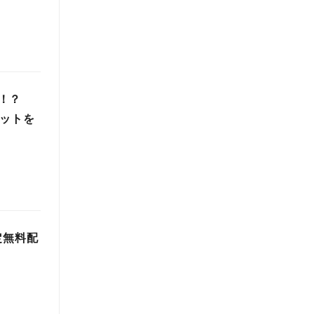
定！？
セットを
定無料配