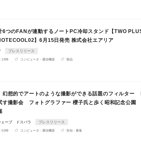
6つのFANが連動するノートPC冷却スタンド【TWO PLU
-NOTECOOL02】6月15日発売 株式会社エアリア
ア
プレスリリース
 23時
コンピュータ・通信機器
製品
】幻想的でアートのような撮影ができる話題のフィルター 
試す撮影会 フォトグラファー 櫻子氏と歩く昭和記念公園 5
催
ウェーブ ドスパラ
プレスリリース
 03時
コンピュータ・通信機器
告知・募集