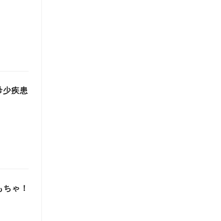
 希少疾患
もちゃ！