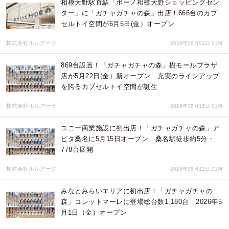
相模大野駅直結「ボーノ相模大野ショッピングセン
ター」に「ガチャガチャの森」出店！666台のカプ
セルトイ空間が6月5日(金）オープン
株式会社ルルアーク
2026年06月02日 01時
869台設置！「ガチャガチャの森」樹モールプラザ
店が5月22日(金）新オープン 充実のラインアップ
を誇るカプセルトイ空間が誕生
株式会社ルルアーク
2026年05月15日 01時
ユニー商業施設に初出店！「ガチャガチャの森」ア
ピタ桑名に5月15日オープン 桑名駅徒歩約5分・
778台展開
株式会社ルルアーク
2026年05月12日 01時
みなとみらいエリアに初出店！「ガチャガチャの
森」コレットマーレに登場総台数1,180台 2026年5
月1日（金）オープン