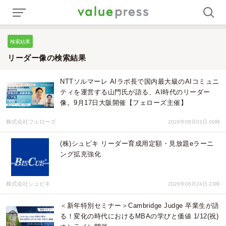
検索結果
リーダー像の検索結果
NTTソルマーレ AIラボ長で国内最大級のAIコミュニ
ティを運営する山門氏が語る、AI時代のリーダー
像。9月17日大阪開催【フェローズ主催】
株式会社フェローズ
2026年08月03日 00時
(株)シュビキ リーダー育成用定額・見放題eラーニ
ング拡充強化
株式会社シュビキ
2026年06月24日 23時
＜新年特別セミナー＞Cambridge Judge 卒業生が語
る！変化の時代におけるMBAの学びと価値 1/12(祝)