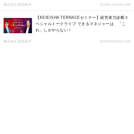
株式会社 経営者JP
2022年11月18日 01時
【KEIEISHA TERRACEセミナー】経営者力診断ス
ペシャルトークライブ できるマネジャーは、「こ
れ」しかやらない！
株式会社 経営者JP
2022年08月02日 01時
【2020年12月31日〆切】オンライン海外インターン
シップへの挑戦を後押しする「タイガーモブ次世代
リーダー奨学金」1期生募集開始
タイガーモブ株式会社
2020年12月03日 08時
海外での授業形式を取り入れ、英語習得のその先へ
小中学生対象のＣ＆Ｄクラス クリエイティブ/ク
リティカル/ロジカル思考を育成英語で問題解決力を
養う
株式会社アライブ
2020年07月31日 06時
【KEIEISHA TERRACE】オンライントークライブ