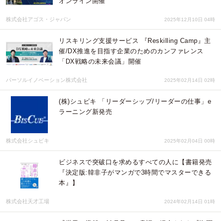
オンライン開催
株式会社アゴス・ジャパン
2025年12月10日 04時
リスキリング支援サービス 『Reskilling Camp』主
催/DX推進を目指す企業のためのカンファレンス
「DX戦略の未来会議」開催
パーソルイノベーション株式会社
2025年02月14日 02時
(株)シュビキ 「リーダーシップ/リーダーの仕事」e
ラーニング新発売
株式会社シュビキ
2025年02月04日 00時
ビジネスで突破口を求めるすべての人に【書籍発売
『決定版:韓非子がマンガで3時間でマスターできる
本』】
株式会社天才工場
2024年02月14日 01時