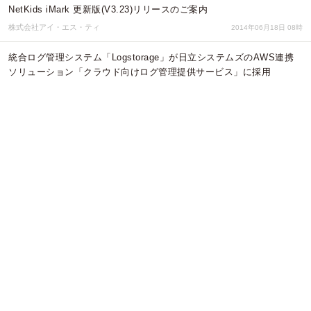
NetKids iMark 更新版(V3.23)リリースのご案内
株式会社アイ・エス・ティ
2014年06月18日 08時
統合ログ管理システム「Logstorage」が日立システムズのAWS連携
ソリューション「クラウド向けログ管理提供サービス」に採用
インフォサイエンス株式会社
2014年03月28日 04時
遠隔監視システム（発電監視・故障検知・遠隔地デ
ータ収録・表示）
株式会社NTマイクロシステムズ
2014年02月07日 03時
NetKids iMark 更新版(V3.22)リリースのご案内
株式会社アイ・エス・ティ
2013年11月18日 06時
Wi-Fiスポット構築・運用管理を1アクセスポイントから多拠点連携ま
で低コスト＆高セキュリティで実現する新クラウドサービス、情報セ
キュリティ・マネジメント社から
情報セキュリティ・マネジメント株式会社
2013年05月29日 00時