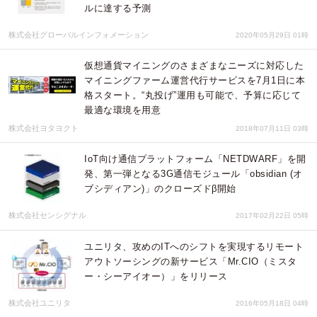
ルに達する予測
株式会社グローバルインフォメーション
2020年05月29日 01時
仮想通貨マイニングのさまざまなニーズに対応した
マイニングファーム運営代行サービスを7月1日に本
格スタート。“丸投げ”運用も可能で、予算に応じて
最適な環境を用意
株式会社ヨタヨクト
2018年07月11日 03時
IoT向け通信プラットフォーム「NETDWARF」を開
発、第一弾となる3G通信モジュール「obsidian (オ
ブシディアン)」のクローズドβ開始
株式会社センシグナル
2017年02月22日 05時
ユニリタ、攻めのITへのシフトを実現するリモート
アウトソーシングの新サービス「Mr.CIO（ミスタ
ー・シーアイオー）」をリリース
株式会社ユニリタ
2016年05月18日 04時