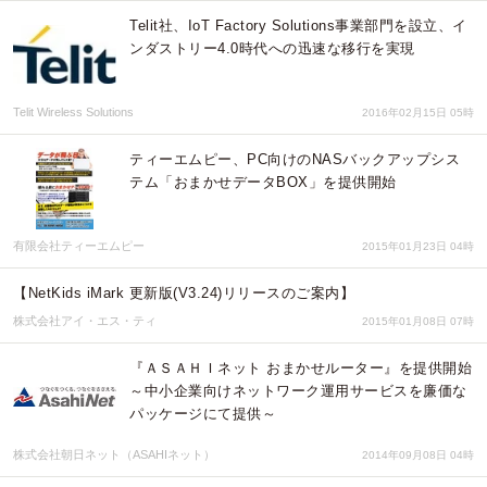
Telit社、IoT Factory Solutions事業部門を設立、イ
ンダストリー4.0時代への迅速な移行を実現
Telit Wireless Solutions
2016年02月15日 05時
ティーエムピー、PC向けのNASバックアップシス
テム「おまかせデータBOX」を提供開始
有限会社ティーエムピー
2015年01月23日 04時
【NetKids iMark 更新版(V3.24)リリースのご案内】
株式会社アイ・エス・ティ
2015年01月08日 07時
『ＡＳＡＨＩネット おまかせルーター』を提供開始
～中小企業向けネットワーク運用サービスを廉価な
パッケージにて提供～
株式会社朝日ネット（ASAHIネット）
2014年09月08日 04時