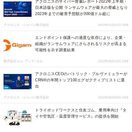
アクロニスのサイバー脅威レポート2022年上半期・
日本語版を公開 ランサムウェアが最大の脅威となり
2023年までの被害予想額が300億ドル超に
アクロニス・ジャパン株式会社
2022年10月21日 02時
エンドポイント保護への過度な依存により、企業・
組織がランサムウェアにさらされるリスクが高まる
可能性を示す調査結果
株式会社エム･アンド･エル
2022年08月16日 03時
アクロニスCEOのパトリック・プルヴァミュラーが
CRN®の年間トップ100エグゼクティブリストに選
出
アクロニス・ジャパン株式会社
2022年08月08日 02時
トライポッドワークスと住友ゴム、乗用車向け『タ
イヤ空気圧・温度管理サービス』の提供を開始