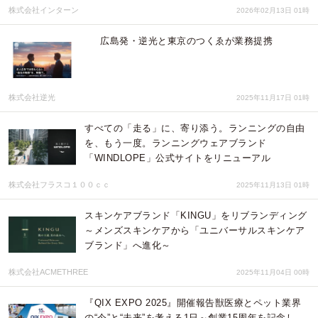
株式会社インターン
2026年02月13日 01時
広島発・逆光と東京のつくゑが業務提携
株式会社逆光
2025年11月17日 01時
すべての「走る」に、寄り添う。ランニングの自由
を、もう一度。ランニングウェアブランド
「WINDLOPE」公式サイトをリニューアル
株式会社フラスコ１００ｃｃ
2025年11月13日 01時
スキンケアブランド「KINGU」をリブランディング
～メンズスキンケアから「ユニバーサルスキンケア
ブランド」へ進化～
株式会社ACMETHREE
2025年11月04日 00時
『QIX EXPO 2025』開催報告獣医療とペット業界
の“今”と“未来”を考える1日～創業15周年を記念し、