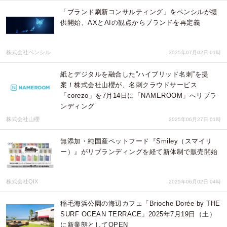
「ブランド刷新コンサルティング」をペンシルが提
供開始、AXとAIの観点からブランドを再定義
株式会社ペンシル
2025年07月02日 01時
紙とデジタルを融合した”ハイブリッド名刺”を提
案！株式会社山櫻が、名刺クラウドサービス
「corezo」を7月14日に「NAMEROOM」へリブラ
ンディング
株式会社山櫻
2025年06月27日 01時
無添加・純国産ペットフード『Smiley（スマイリ
ー）』がリブランディングを経て新体制で販売開始
株式会社QIX
2025年06月02日 04時
稲毛海浜公園の海辺カフェ「Brioche Dorée by THE
SURF OCEAN TERRACE」2025年7月19日（土）
に新業態としてOPEN