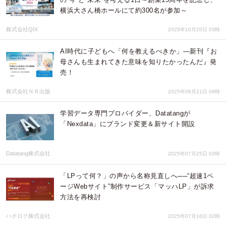
横浜大さん橋ホールにて約300名が参加～
株式会社QIX
2025年10月20日 03時
AI時代に子どもへ「何を教えるべきか」―新刊『お
母さんも生まれてきた意味を知りたかったんだ』発
売！
株式会社ＮＲ出版
2025年08月21日 09時
学習データ専門プロバイダー、Datatangが
「Nexdata」にブランド変更＆新サイト開設
Datatang株式会社
2025年07月25日 02時
「LPって何？」の声から名称見直しへ──“超速1ペ
ージWebサイト”制作サービス「マッハLP」が訴求
方法を再検討
ハチロク株式会社
2025年07月16日 02時