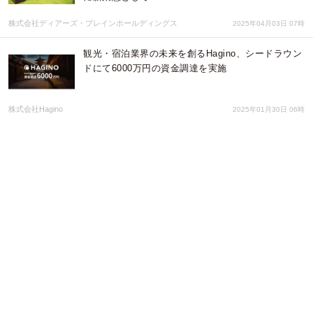
株式会社ディアーズ・ブレインホールディングス
2025年04月03日 07時
観光・宿泊業界の未来を創るHagino、シードラウン
ドにて6000万円の資金調達を実施
株式会社Hagino
2025年01月30日 06時
1月24日(金)「旬鮮の房 はたごや 」が「はたごや
〈HATAGOYA〉」へリブランディングオープン～
最大30%割引記念キャンペーンを実施 〜
OFFICE KIDO
2025年01月23日 23時
きら星、地域商社へモデル転換し新たなミッション
およびロゴを発表
きら星株式会社
2025年01月23日 00時
安曇野ミネラルウォーター ナチュラルミネラルウ