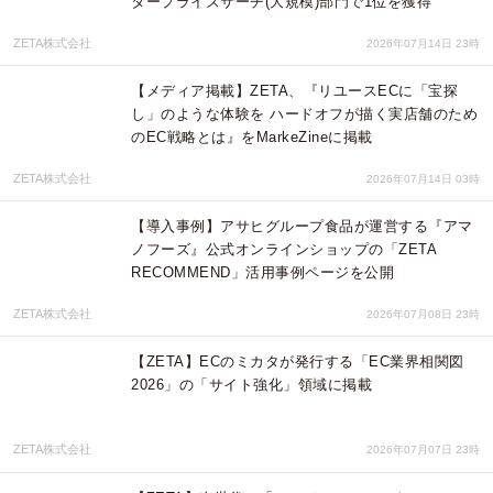
タープライズサーチ(大規模)部門で1位を獲得
ZETA株式会社
2026年07月14日 23時
【メディア掲載】ZETA、『リユースECに「宝探
し」のような体験を ハードオフが描く実店舗のため
のEC戦略とは』をMarkeZineに掲載
ZETA株式会社
2026年07月14日 03時
【導入事例】アサヒグループ食品が運営する『アマ
ノフーズ』公式オンラインショップの「ZETA
RECOMMEND」活用事例ページを公開
ZETA株式会社
2026年07月08日 23時
【ZETA】ECのミカタが発行する「EC業界相関図
2026」の「サイト強化」領域に掲載
ZETA株式会社
2026年07月07日 23時