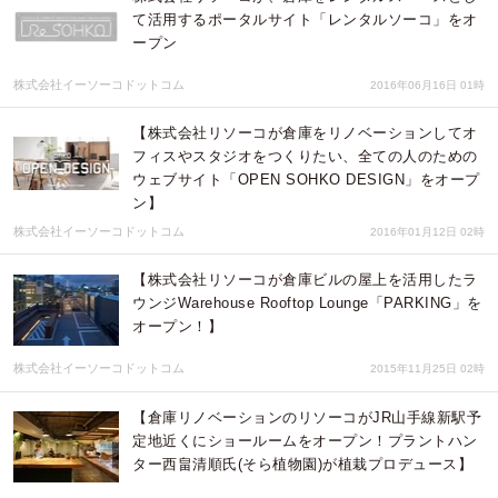
て活用するポータルサイト「レンタルソーコ」をオ
ープン
株式会社イーソーコドットコム
2016年06月16日 01時
【株式会社リソーコが倉庫をリノベーションしてオ
フィスやスタジオをつくりたい、全ての人のための
ウェブサイト「OPEN SOHKO DESIGN」をオープ
ン】
株式会社イーソーコドットコム
2016年01月12日 02時
【株式会社リソーコが倉庫ビルの屋上を活用したラ
ウンジWarehouse Rooftop Lounge「PARKING」を
オープン！】
株式会社イーソーコドットコム
2015年11月25日 02時
【倉庫リノベーションのリソーコがJR山手線新駅予
定地近くにショールームをオープン！プラントハン
ター西畠清順氏(そら植物園)が植栽プロデュース】