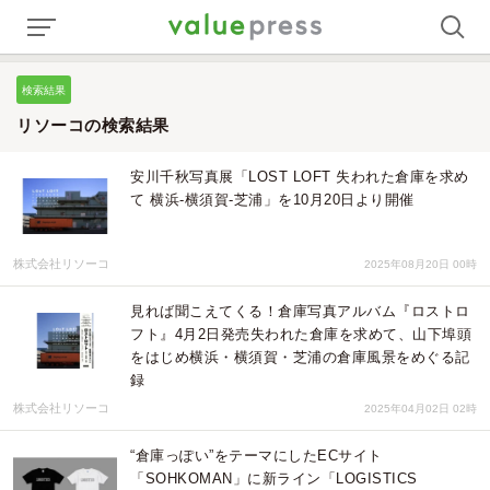
検索結果
リソーコの検索結果
安川千秋写真展「LOST LOFT 失われた倉庫を求め
て 横浜-横須賀-芝浦」を10月20日より開催
株式会社リソーコ
2025年08月20日 00時
見れば聞こえてくる！倉庫写真アルバム『ロストロ
フト』4月2日発売失われた倉庫を求めて、山下埠頭
をはじめ横浜・横須賀・芝浦の倉庫風景をめぐる記
録
株式会社リソーコ
2025年04月02日 02時
“倉庫っぽい”をテーマにしたECサイト
「SOHKOMAN」に新ライン「LOGISTICS