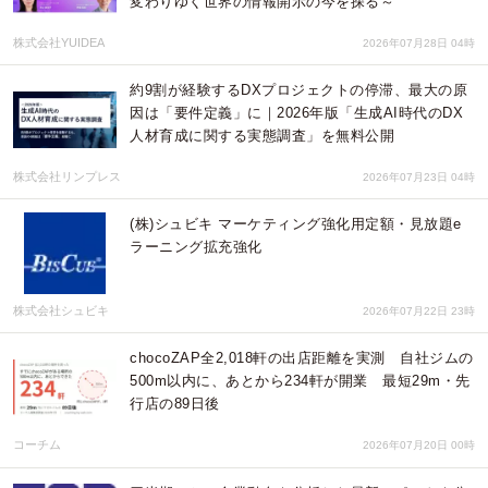
変わりゆく世界の情報開示の今を探る～
株式会社YUIDEA
2026年07月28日 04時
約9割が経験するDXプロジェクトの停滞、最大の原
因は「要件定義」に｜2026年版「生成AI時代のDX
人材育成に関する実態調査」を無料公開
株式会社リンプレス
2026年07月23日 04時
(株)シュビキ マーケティング強化用定額・見放題e
ラーニング拡充強化
株式会社シュビキ
2026年07月22日 23時
chocoZAP全2,018軒の出店距離を実測 自社ジムの
500m以内に、あとから234軒が開業 最短29m・先
行店の89日後
コーチム
2026年07月20日 00時