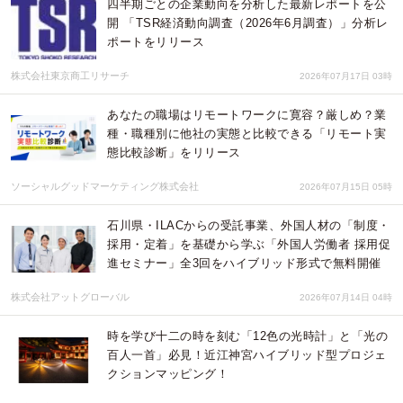
四半期ごとの企業動向を分析した最新レポートを公
開 「TSR経済動向調査（2026年6月調査）」分析レ
ポートをリリース
株式会社東京商工リサーチ
2026年07月17日 03時
あなたの職場はリモートワークに寛容？厳しめ？業
種・職種別に他社の実態と比較できる「リモート実
態比較診断」をリリース
ソーシャルグッドマーケティング株式会社
2026年07月15日 05時
石川県・ILACからの受託事業、外国人材の「制度・
採用・定着」を基礎から学ぶ「外国人労働者 採用促
進セミナー」全3回をハイブリッド形式で無料開催
株式会社アットグローバル
2026年07月14日 04時
時を学び十二の時を刻む「12色の光時計」と「光の
百人一首」必見！近江神宮ハイブリッド型プロジェ
クションマッピング！