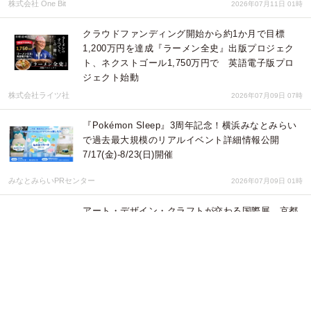
株式会社 One Bit
2026年07月11日 01時
クラウドファンディング開始から約1か月で目標
1,200万円を達成『ラーメン全史』出版プロジェク
ト、ネクストゴール1,750万円で 英語電子版プロ
ジェクト始動
株式会社ライツ社
2026年07月09日 07時
『Pokémon Sleep』3周年記念！横浜みなとみらい
で過去最大規模のリアルイベント詳細情報公開
7/17(金)-8/23(日)開催
みなとみらいPRセンター
2026年07月09日 01時
アート・デザイン・クラフトが交わる国際展、京都
で始動 “Kyōto YouMe Triennale”マニフェスト版
2026年10月9日（金）〜18日（日）
Kyōto YouMe Triennale 実行委員会
2026年07月07日 12時
【2026年最新調査】AI検索でBtoBサイトへの流入
「増」が「減」の2倍以上に！成果は二極化する実