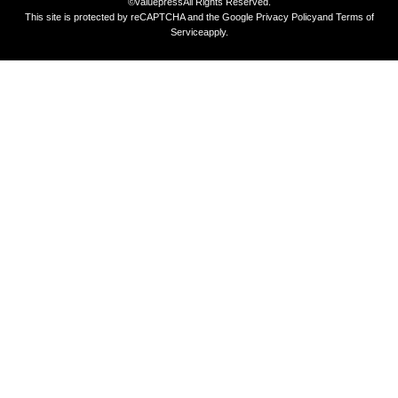
©valuepress
All Rights Reserved.
This site is protected by reCAPTCHA and the Google
Privacy Policy
and
Terms of
Service
apply.