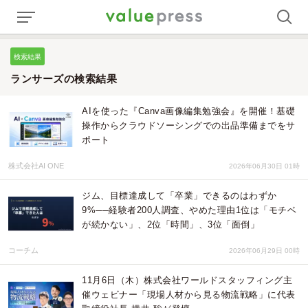
検索結果
ランサーズの検索結果
AIを使った『Canva画像編集勉強会』を開催！基礎
操作からクラウドソーシングでの出品準備までをサ
ポート
株式会社AI ONE
2026年06月30日 01時
ジム、目標達成して「卒業」できるのはわずか
9%──経験者200人調査、やめた理由1位は「モチベ
が続かない」、2位「時間」、3位「面倒」
コーチム
2026年06月29日 00時
11月6日（木）株式会社ワールドスタッフィング主
催ウェビナー「現場人材から見る物流戦略」に代表