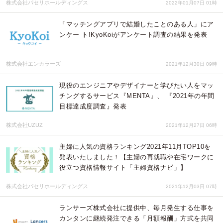
株式会社パセリホールディングス
2022年01月07日 01時
「マッチングアプリで結婚したことのある人」にア
ンケー ト!KyoKoiがアンケート調査の結果を発表
株式会社エンカラーズ
2021年12月30日 09時
現役のエンジニアやデザイナーと学びたい人をマッ
チングするサービス『MENTA』、 『2021年の年間
目標達成度調査』発表
株式会社UZUZ
2021年12月27日 06時
​主婦に人気の資格ランキング2021年11月TOP10を
発表いたしました！【主婦の再就職や在宅ワークに
役立つ資格情報サイト「主婦資格ナビ」】
株式会社パセリホールディングス
2021年12月03日 07時
ランサーズ株式会社に提供中、毎月発生する仕事を
カンタンに継続発注できる「月額報酬」方式を共同