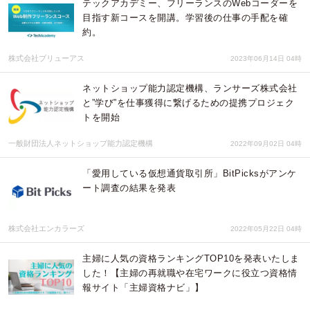
テックアカデミー、フリーランスのWebコーダーを
目指す新コースを開講。学習後の仕事の手配を確
約。
株式会社ブリューアス
2023年06月14日 04時
ネットショップ能力認定機構、ランサーズ株式会社
と”学び”を仕事獲得に繋げるための提携プロジェク
トを開始
一般財団法人ネットショップ能力認定機構
2022年09月02日 04時
「愛用している仮想通貨取引所」BitPicksがアンケ
ート調査の結果を発表
株式会社エンカラーズ
2022年05月22日 04時
​主婦に人気の資格ランキングTOP10を発表いたしま
した！【主婦の再就職や在宅ワークに役立つ資格情
報サイト「主婦資格ナビ」】