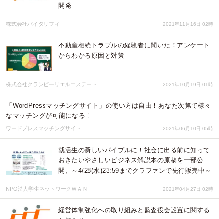
開発
株式会社バイタリフィ
2021年11月16日 02時
不動産相続トラブルの経験者に聞いた！アンケート
からわかる原因と対策
株式会社クランピーリエルエステート
2021年10月19日 01時
「WordPressマッチングサイト」の使い方は自由！あなた次第で様々
なマッチングが可能になる！
ワードプレスマッチングサイト
2021年06月10日 05時
就活生の新しいバイブルに！社会に出る前に知って
おきたいやさしいビジネス解説本の原稿を一部公
開。～4/28(水)23:59までクラファンで先行販売中～
NPO法人学生ネットワークＷＡＮ
2021年04月27日 02時
経営体制強化への取り組みと監査役会設置に関する