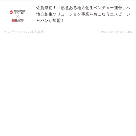
佐賀県初！「熱意ある地方創生ベンチャー連合」へ
地方創生ソリューション事業をおこなうエスビージ
ャパンが加盟！
エスビージャパン株式会社
2020年01月14日 04時
株式会社仙拓、ランサーズ株式会社との業務提携を
発表
株式会社仙拓
2019年12月20日 04時
未開拓のグローバルマーケットを求めて… ブルーオ
ーシャンシティ「ロシア・サンクトペテルブルク」
進出セミナー
株式会社Resorz
2019年09月24日 23時
投資家とのネットワークづくりから営業・組織・運
営まで〜「スタートアップ成長請負人」が語る、海
外 × スタートアップ「成功の真髄」