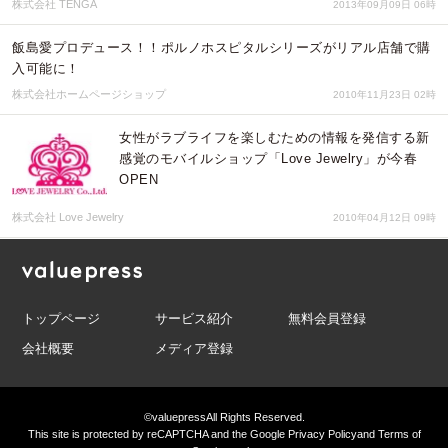
株式会社 TENGA
2013年09月09日 06時
飯島愛プロデュース！！ポルノホスピタルシリーズがリアル店舗で購
入可能に！
株式会社ホームページショップ
2010年11月23日 02時
女性がラブライフを楽しむための情報を発信する新
感覚のモバイルショップ「Love Jewelry」が今春
OPEN
株式会社 Love Jewelry
2010年04月12日 09時
トップページ
サービス紹介
無料会員登録
会社概要
メディア登録
©valuepress
All Rights Reserved.
This site is protected by reCAPTCHA and the Google
Privacy Policy
and
Terms of