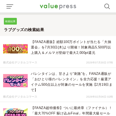
検索結果
ラブグッズの検索結果
【FANZA通販】総額100万ポイントが当たる「大抽
選会」を7月30日(木)より開催！対象商品5,500円以
上購入＆メルマガ登録で最大2,000pt還元
株式会社デジタルコマース
2026年07月30日 07時
バレンタインは、甘さより“刺激”を。FANZA通販が
「おひとり様のバレンタイン」を全力応援！厳選ア
イテム500点以上が対象のセールを実施【2月19日ま
で】
株式会社デジタルコマース
2026年02月06日 02時
【FANZA超特価祭】ついに最終章（ファイナル）！
「最大70%OFF 駆け込みFinal」年間最大級セール