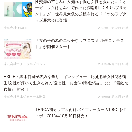
性交痛の苦しみに人知れず悩む女性を救いたい！オ
ーガニックはちみつで作った潤滑剤「CBDルブリカ
ント」が、世界最大級の規模を誇るドイツのラブグ
ッズ展示会に登場
株式会社Unwind
2022年10月03日 08時
「女の子の為のエッチなラブコスメ 小説コンテス
ト」が開催スタート
株式会社ナチュラルプランツ
2017年02月03日 05時
EXILE・黒木啓司が表紙を飾り、インタビューに応える新女性誌が誕
生!女性が輝いて生きる為の“愛と性、お金”の情報が詰まった 『素敵な
女性』 新発刊
株式会社日本ジャーナル出版
2015年03月09日 05時
TENGA初カップル向けバイブレーター VI-BO［バ
イボ］2013年10月10日発売！