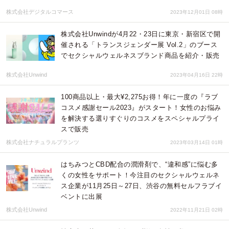
株式会社デジタルコマース
2023年12月01日 08時
株式会社Unwindが4月22・23日に東京・新宿区で開
催される「トランスジェンダー展 Vol.2」のブース
でセクシャルウェルネスブランド商品を紹介・販売
株式会社Unwind
2023年04月16日 22時
100商品以上・最大¥2,275お得！年に一度の『ラブ
コスメ感謝セール2023』がスタート！女性のお悩み
を解決する選りすぐりのコスメをスペシャルプライ
スで販売
株式会社ナチュラルプランツ
2023年03月14日 01時
はちみつとCBD配合の潤滑剤で、“違和感”に悩む多
くの女性をサポート！今注目のセクシャルウェルネ
ス企業が11月25日～27日、渋谷の無料セルフラブイ
ベントに出展
株式会社Unwind
2022年11月21日 02時