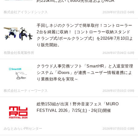
約210kmにおいて800G光伝送およびROA
株式会社アイランドシックス
2026年07月23日 04時
手回しネジのクランプで簡単取付！コントローラー
2台を綺麗に収納！［コントローラー収納スタンド
クランプ式/ポールクランプ式］を2026年7月10日よ
り販売開始。
有限会社長尾製作所
2026年07月09日 02時
クラウド人事労務ソフト「SmartHR」と入退室管理
システム「iDoors」が連携～ユーザー情報連携によ
り業務効率化を実現～
株式会社エーティーワークス
2026年07月03日 05時
総勢153組が出演！野外音楽フェス「MURO
FESTIVAL 2026」7/25(土)・26(日)開催
みなとみらいPRセンター
2026年07月03日 03時