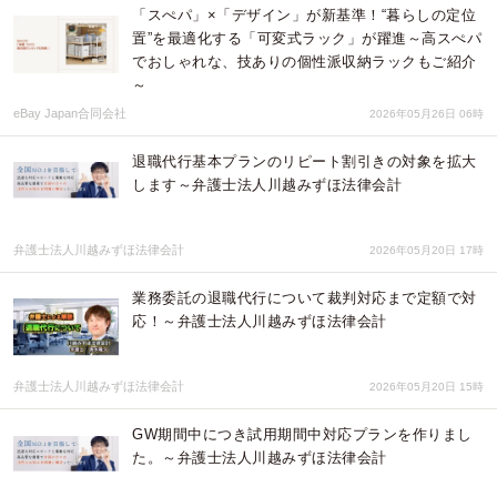
「スぺパ」×「デザイン」が新基準！“暮らしの定位
置”を最適化する「可変式ラック」が躍進～高スぺパ
でおしゃれな、技ありの個性派収納ラックもご紹介
～
eBay Japan合同会社
2026年05月26日 06時
退職代行基本プランのリピート割引きの対象を拡大
します～弁護士法人川越みずほ法律会計
弁護士法人川越みずほ法律会計
2026年05月20日 17時
業務委託の退職代行について裁判対応まで定額で対
応！～弁護士法人川越みずほ法律会計
弁護士法人川越みずほ法律会計
2026年05月20日 15時
GW期間中につき試用期間中対応プランを作りまし
た。～弁護士法人川越みずほ法律会計