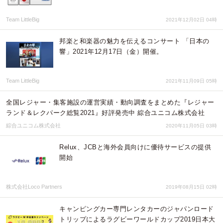
Team LittleBig
2021年12月02日 04時
邦楽と和楽器の魅力を伝えるコンサート 「日本の
響」2021年12月17日（金）開催。
Team LittleBig
2021年11月09日 05時
全国レジャー・集客施設の運営実績・動向調査をまとめた『レジャー
ランド＆レクパーク総覧2021』好評発売中 綜合ユニコム株式会社
綜合ユニコム株式会社
2020年11月05日 03時
Relux、JCBと海外会員向けに優待サービスの提供
開始
株式会社Loco Partners
2019年08月15日 02時
キャンピングカー専門レンタカーのジャパンロード
トリップによるラグビーワールドカップ2019日本大