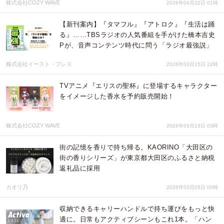
株式会社COZY WAVE
2026年04月22日 01時
【新刊案内】『タマフル』『アトロク』『生活は踊
る』……TBSラジオの人気番組を手がけた橋本吉史
Pが、音声コンテンツ時代に問う「ラジオ最強説」
株式会社イースト・プレス
2026年03月15日 22時
TVアニメ『エリスの聖杯』に登場するキャラクター
をイメージした香水を予約販売開始！
株式会社COZY WAVE
2026年03月13日 03時
街の記憶を香りで持ち帰る。KAORINO「大田区の
街の香りシリーズ」が東京都大田区のふるさと納税
返礼品に採用
カオリ乃
2026年03月05日 00時
収納できるキャリーハンドルで持ち運びをもっと快
適に。日常もアクティブシーンもこれ1本。「ハン