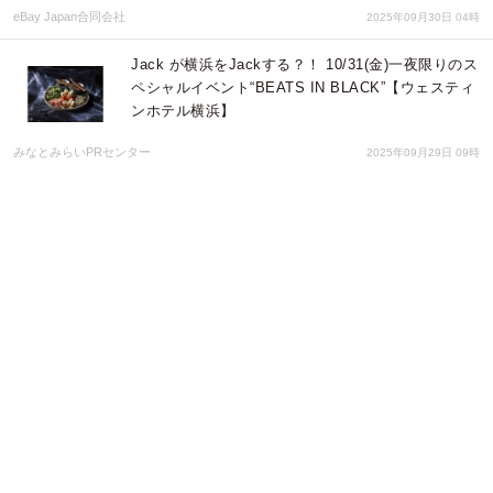
eBay Japan合同会社
2025年09月30日 04時
Jack が横浜をJackする？！ 10/31(金)一夜限りのス
ペシャルイベント“BEATS IN BLACK”【ウェスティ
ンホテル横浜】
みなとみらいPRセンター
2025年09月29日 09時
エクセルシオール カフェで10月2日より 金木犀香
るドリンクが再登場！ 食欲の秋に心躍るパスタや
エクセごはん、秋の味覚を使ったスイーツも新発売
株式会社ドトールコーヒー
2025年09月18日 02時
ニュージーランドの環境保全型ワイナリー！マタヒ
ウィ・エステイト「286 ソーヴィニヨン・ブラン
2024」、「286 ピノ・ノワール 2023」新発売
株式会社モトックス
2025年09月04日 01時
“ぶどうの王様”を存分に味わう「シャインマスカッ