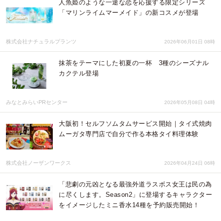
人魚姫のような一途な恋を応援する限定シリーズ
「マリンライムマーメイド」の新コスメが登場
株式会社ナチュラルプランツ
2026年06月01日 08時
抹茶をテーマにした初夏の一杯 3種のシーズナル
カクテル登場
みなとみらいPRセンター
2026年05月08日 04時
大阪初！セルフソムタムサービス開始｜タイ式焼肉
ムーガタ専門店で自分で作る本格タイ料理体験
株式会社ノーザンワークス
2026年04月24日 06時
「悲劇の元凶となる最強外道ラスボス女王は民の為
に尽くします。Season2」に登場するキャラクター
をイメージしたミニ香水14種を予約販売開始！