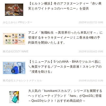
【ヒルトン横浜】冬のアフタヌーンティー『赤い果
実とホワイトチョコのハーモニー』を提供
みなとみらいPRセンター
2025年10月27日 00時
アニメ「無職転生 ～異世界行ったら本気だす～」に
登場するキャラキターイメージミニ香水全4種の予
約販売を開始いたします。
株式会社COZY WAVE
2025年10月24日 05時
【リニューアル】5つのAHA・BHAでツルスベ肌に
＼角質ケアする／ブースター美容液！スキンケアの
『浸透を助ける』
株式会社エクセレントメディカル
2025年10月20日 01時
大人気の「kurokamiスカルプ」シリーズを展開する
ヘッドビューティブランド「haru」がQoo10に登場
～Qoo10セレクト！おすすめ商品紹介～