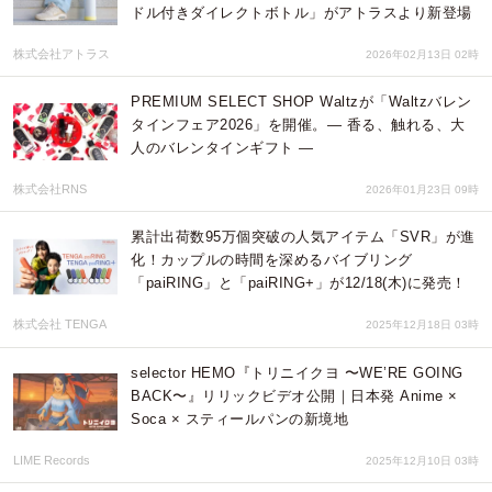
ドル付きダイレクトボトル」がアトラスより新登場
株式会社アトラス
2026年02月13日 02時
PREMIUM SELECT SHOP Waltzが「Waltzバレン
タインフェア2026」を開催。― 香る、触れる、大
人のバレンタインギフト ―
株式会社RNS
2026年01月23日 09時
累計出荷数95万個突破の⼈気アイテム「SVR」が進
化！カップルの時間を深めるバイブリング
「paiRING」と「paiRING+」が12/18(木)に発売！
株式会社 TENGA
2025年12月18日 03時
selector HEMO『トリニイクヨ 〜WE’RE GOING
BACK〜』リリックビデオ公開｜日本発 Anime ×
Soca × スティールパンの新境地
LIME Records
2025年12月10日 03時