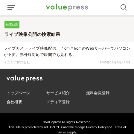
検索結果
ライブ映像公開の検索結果
ライブカメラライブ映像配信、７cm＊6cmのWebサーバーでパソコン
が不要。赤外線対応で暗闇でも見れる。
イニシア株式会社
2005年08月24日 23時
トップページ
サービス紹介
無料会員登録
会社概要
メディア登録
©valuepress
All Rights Reserved.
This site is protected by reCAPTCHA and the Google
Privacy Policy
and
Terms of
Service
apply.