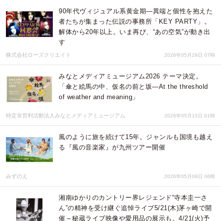
90年代ヴィジュアル系黄金期―異端と個性を抱えた
者たちが集まった伝説の事務所「KEY PARTY」。
解体から20年以上。いま再び、“あの空気”が動き出
す
株式会社ローズクリエイト
2026年05月29日 07時
みなとメディアミュージアム2026 テーマ決定。
「傘と絵馬の中、仮名の前と坂—At the threshold
of weather and meaning」
特定非営利活動法人みなとメディアミュージアム
2026年05月15日 01時
風のように旅を続けて15年。ジャンルも国境も越え
る『風の音楽家』が九州ツアー開催
みずのえ
2026年05月08日 06時
湘南ゆかりのカントリー界レジェンド“寺本圭一さ
ん”の精神を受け継ぐ追悼ライブ5/21(木)茅ヶ崎で開
催～秘蔵ライブ映像や愛用品の展示も。4/21(火)予