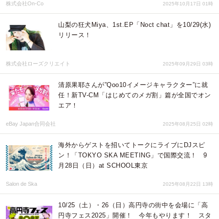
株式会社On-Co
2025年10月17日 01時
山梨の狂犬Miya、1st.EP「Noct chat」を10/29(水)
リリース！
株式会社ローズクリエイト
2025年09月29日 03時
清原果耶さんが”Qoo10イメージキャラクター”に就
任！新TV-CM「はじめてのメガ割」篇が全国でオン
エア！
eBay Japan合同会社
2025年08月25日 02時
海外からゲストを招いてトークにライブにDJスピ
ン！「TOKYO SKA MEETING」で国際交流！ 9
月28日（日）at SCHOOL東京
Salon de Ska
2025年08月22日 13時
10/25（土）・26（日）高円寺の街中を会場に「高
円寺フェス2025」開催！ 今年もやります！ スタ