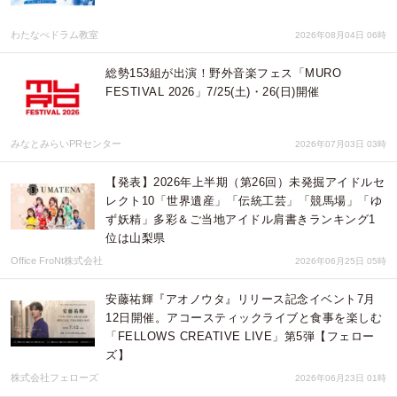
わたなべドラム教室
2026年08月04日 06時
総勢153組が出演！野外音楽フェス「MURO
FESTIVAL 2026」7/25(土)・26(日)開催
みなとみらいPRセンター
2026年07月03日 03時
【発表】2026年上半期（第26回）未発掘アイドルセ
レクト10「世界遺産」「伝統工芸」「競馬場」「ゆ
ず妖精」多彩＆ご当地アイドル肩書きランキング1
位は山梨県
Office FroNt株式会社
2026年06月25日 05時
安藤祐輝『アオノウタ』リリース記念イベント7月
12日開催。アコースティックライブと食事を楽しむ
「FELLOWS CREATIVE LIVE」第5弾【フェロー
ズ】
株式会社フェローズ
2026年06月23日 01時