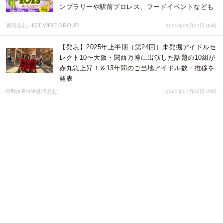
ンプラリーや駅前プロレス、フードイベントなども
有限会社 HOT WIRE GROUP
2025年08月21日 05時
【発表】2025年上半期（第24回）未発掘アイドルセ
レクト10〜大阪・関西万博に出演した話題の10組が
赤丸急上昇！＆13年間のご当地アイドル数・推移を
発表
Office FroNt株式会社
2025年07月30日 20時
青木弘武Trio in concert Vol.5〜音の波に心揺られ
る、Jazzの旅〜
株式会社DUCTHOPE
2025年07月22日 01時
【7/26】夏の夜、徳山が音でにぎわう。 〜MUSIC
CAMP in 揖斐川町・徳山会館〜
クリップ株式会社
2025年07月18日 12時