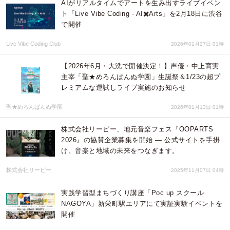
AIがリアルタイムでアートを生み出すライブイベン
ト「Live Vibe Coding - AI✖️Arts」を2月18日に渋谷
で開催
Live Vibe Coding Club
2026年01月27日 01時
【2026年6月・大洗で開催決定！】声優・中上育実
主宰「聖★めろんぱんぬ学園」生誕祭＆1/23の超プ
レミアムな運試しライブ実施のお知らせ
聖★めろんぱんぬ学園
2026年01月13日 01時
株式会社リーピー、地元音楽フェス『OOPARTS
2026』の協賛企業募集を開始 — 公式サイトを手掛
け、音楽と地域の未来をつなぎます。
株式会社リーピー
2025年11月07日 04時
実践学習型まちづくり講座「Poc up スクール
NAGOYA」新栄町駅エリアにて実証実験イベントを
開催