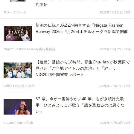
約開始
ステージコーチ
2026年04月21日 03時
新潟の伝統とJAZZが融合する「Niigata Fashion
Runway 2026」4月26日ホテルオークラ新潟で開催
Niigata Fashion Runway実行委員会
2026年03月12日 01時
【速報】函館から18時間。新生Chu-Hapiが秋葉原で
見せた「ご当地アイドルの意地」と「絆」：
NIG2026中間審査レポート
Office FroNt株式会社
2026年03月07日 15時
57 歳、今が一番鮮やか／40 年、もがき続けた歌
手・ひとみよしこが歌う「歳を重ねるのは悪くな
い」
creator's Agent Club
2026年03月03日 01時