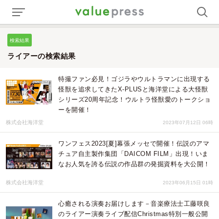
検索結果
ライアーの検索結果
特撮ファン必見！ゴジラやウルトラマンに出現する
怪獣を追求してきたX-PLUSと海洋堂による大怪獣
シリーズ20周年記念！ウルトラ怪獣愛のトークショ
ーを開催！
株式会社海洋堂
2023年07月12日 06時
ワンフェス2023[夏]幕張メッセで開催！伝説のアマ
チュア自主製作集団「DAICOM FILM」出現！いま
なお人気を誇る伝説の作品群の発掘資料を大公開！
株式会社海洋堂
2023年06月15日 01時
心癒される演奏お届けします－音楽療法士工藤咲良
のライアー演奏ライブ配信Christmas特別一般公開