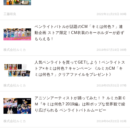
工藤咲良
2022年11月23日 00時
ペンライトバトルが話題のCM「キミは何色？」連
動企画 ストア限定！CM衣装のキーホルダーが必ず
もらえる！
株式会社ルミカ
2019年07月19日 06時
人気ペンライトを買ってGETしよう！ペンライトス
トア×キミは何色？キャンペーン 《ルミカCM「キ
ミは何色？」クリアファイルをプレゼント》
株式会社ルミカ
2019年05月31日 07時
アニソンアーティストが踊ってみた！？ ルミカ新Ｃ
Ｍ『キミは何色? 2019編』は和ポップな世界観で繰
り広げられる ペンライトバトルムービー
株式会社ルミカ
2019年04月22日 01時