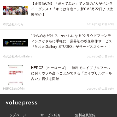
【企業新CM】「踊ってみた」で人気の7人がペンラ
イトダンス！『キミは何色？』新CM3月22日より放
映開始！
株式会社ルミカ
2018年03月22日 05時
“ひらめきだけで、かたちになる”クラウドファンデ
ィングがさらに手軽に！業界初の映像制作サービス
『MotionGallery STUDIO』がサービススタート！
株式会社MotionGallery
2017年09月07日 04時
HEROZ（ヒーローズ）、無料でエイプリルフール
に付くウソを占うことができる「エイプリルフール
占い」提供を開始
HEROZ株式会社
2009年04月01日 03時
トップページ
サービス紹介
無料会員登録