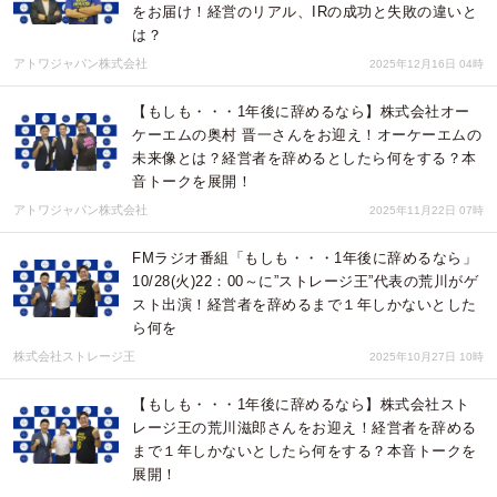
をお届け！経営のリアル、IRの成功と失敗の違いと
は？
アトワジャパン株式会社
2025年12月16日 04時
【もしも・・・1年後に辞めるなら】株式会社オー
ケーエムの奥村 晋一さんをお迎え！オーケーエムの
未来像とは？経営者を辞めるとしたら何をする？本
音トークを展開！
アトワジャパン株式会社
2025年11月22日 07時
FMラジオ番組「もしも・・・1年後に辞めるなら」
10/28(火)22：00～に”ストレージ王”代表の荒川がゲ
スト出演！経営者を辞めるまで１年しかないとした
ら何を
株式会社ストレージ王
2025年10月27日 10時
【もしも・・・1年後に辞めるなら】株式会社スト
レージ王の荒川滋郎さんをお迎え！経営者を辞める
まで１年しかないとしたら何をする？本音トークを
展開！