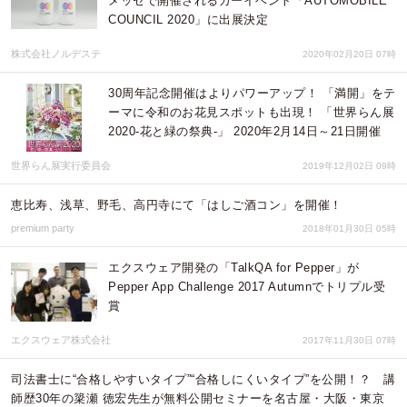
メッセで開催されるカーイベント「AUTOMOBILE
COUNCIL 2020」に出展決定
株式会社ノルデステ
2020年02月20日 07時
30周年記念開催はよりパワーアップ！ 「満開」をテ
ーマに令和のお花見スポットも出現！ 「世界らん展
2020‐花と緑の祭典‐」 2020年2月14日～21日開催
世界らん展実行委員会
2019年12月02日 09時
恵比寿、浅草、野毛、高円寺にて「はしご酒コン」を開催！
premium party
2018年01月30日 05時
エクスウェア開発の「TalkQA for Pepper」が
Pepper App Challenge 2017 Autumnでトリプル受
賞
エクスウェア株式会社
2017年11月30日 07時
司法書士に“合格しやすいタイプ”“合格しにくいタイプ”を公開！？ 講
師歴30年の簗瀬 徳宏先生が無料公開セミナーを名古屋・大阪・東京