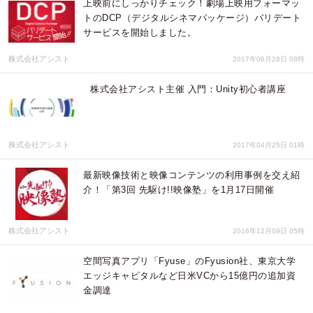
上映前にしっかりチェック！劇場上映用フォーマッ
トのDCP（デジタルシネマパッケージ）バリデート
サービスを開始しました。
株式会社アシスト
2017年06月28日 08時
株式会社アシスト主催 入門：Unity初心者講座
株式会社アシスト
2017年04月25日 01時
最新映像技術と映像コンテンツの利用事例を交え紹
介！「第3回 先駆け!!映像塾」を1月17日開催
株式会社アシスト
2016年12月09日 05時
空間写真アプリ「Fyuse」のFyusion社、東京大学
エッジキャピタルなど日米VCから15億円の追加資
金調達