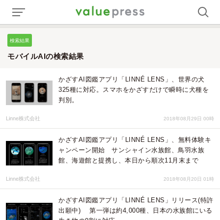
検索結果
モバイルAIの検索結果
かざすAI図鑑アプリ「LINNÉ LENS」、世界の犬
325種に対応。スマホをかざすだけで瞬時に犬種を
判別。
Linne株式会社
2018年08月29日 00時
かざすAI図鑑アプリ「LINNÉ LENS」、無料体験キ
ャンペーン開始 サンシャイン水族館、鳥羽水族
館、海遊館と提携し、本日から順次11月末まで
Linne株式会社
2018年08月20日 01時
かざすAI図鑑アプリ「LINNÉ LENS」リリース(特許
出願中) 第一弾は約4,000種、日本の水族館にいる