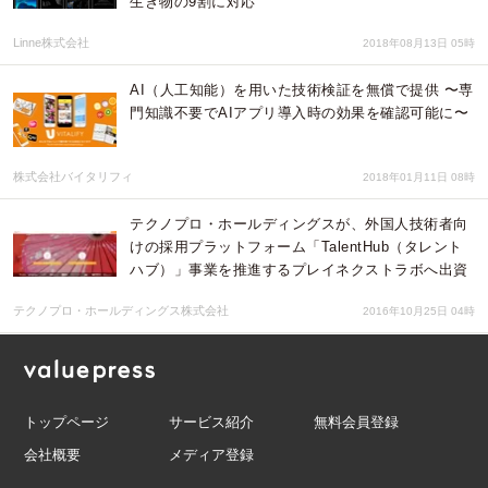
生き物の9割に対応
Linne株式会社
2018年08月13日 05時
AI（人工知能）を用いた技術検証を無償で提供 〜専
門知識不要でAIアプリ導入時の効果を確認可能に〜
株式会社バイタリフィ
2018年01月11日 08時
テクノプロ・ホールディングスが、外国人技術者向
けの採用プラットフォーム「TalentHub（タレント
ハブ）」事業を推進するプレイネクストラボへ出資
テクノプロ・ホールディングス株式会社
2016年10月25日 04時
トップページ
サービス紹介
無料会員登録
会社概要
メディア登録