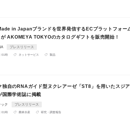
ade in Japanブランドを世界発信するECプラットフォー
」が AKOMEYA TOKYOのカタログギフトを販売開始！
NA
プレスリリース
 01時
ネットサービス
製品
ク独自のRNAガイド型ヌクレアーゼ「ST8」を用いたスジ
が国際学術誌に掲載
テック
プレスリリース
 01時
農林水産
研究・調査報告