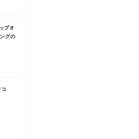
ップオ
ィングの
ワコ