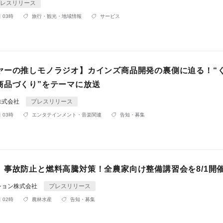
レスリリース
 03時
旅行・観光・地域情報
サービス
ヤーの推しモノラジオ】カインズ商品開発の裏側に迫る！“
商品づくり”をテーマに放送
株式会社
プレスリリース
 03時
エンタテインメント・音楽関連
告知・募集
】事故防止と燃料高騰対策！全農家向け整備講習会を8/1開
ション株式会社
プレスリリース
 02時
農林水産
告知・募集