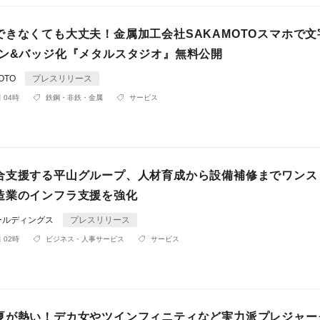
できなくても大丈夫！金属加工会社SAKAMOTOスマホで文
イン&バッジ化『メタルスタジオ』無料公開
OTO
プレスリリース
 04時
鉄鋼・非鉄・金属
サービス
合支援する平山グループ、人材育成から設備補修までワンス
造業のインフラ支援を強化
ールディングス
プレスリリース
 02時
ビジネス・人事サービス
サービス
夏が熱い！デカ女やツインフィニティなど実力派プレジャー