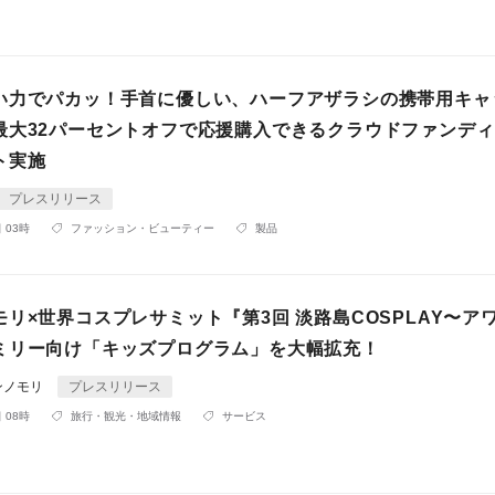
い力でパカッ！手首に優しい、ハーフアザラシの携帯用キャ
最大32パーセントオフで応援購入できるクラウドファンデ
ト実施
プレスリリース
 03時
ファッション・ビューティー
製品
リ×世界コスプレサミット『第3回 淡路島COSPLAY〜ア
ミリー向け「キッズプログラム」を大幅拡充！
ンノモリ
プレスリリース
 08時
旅行・観光・地域情報
サービス