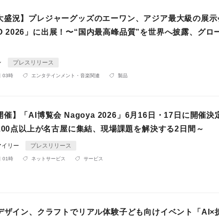
⼤盛況】プレジャーグッズのエーワン、アジア最⼤級の展⽰
XPO 2026」に出展！〜“国内最⾼峰品質”を世界へ披露、グロ
ン
プレスリリース
 03時
エンタテインメント・音楽関連
製品
催】「AI博覧会 Nagoya 2026」6月16日・17日に開催
100点以上が名古屋に集結、現場課題を解決する2日間～
マイリー
プレスリリース
 01時
ネットサービス
サービス
ラデザイン、クラフトでリアル体験子ども向けイベント「AI×