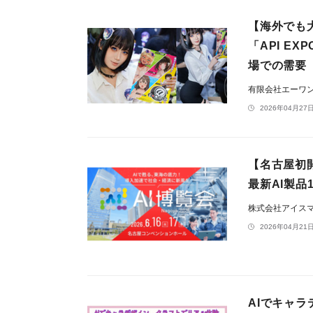
【海外でも
「API E
場での需要
有限会社エーワ
2026年04月27日
【名古屋初開
最新AI製品
株式会社アイス
2026年04月21日
AIでキャ