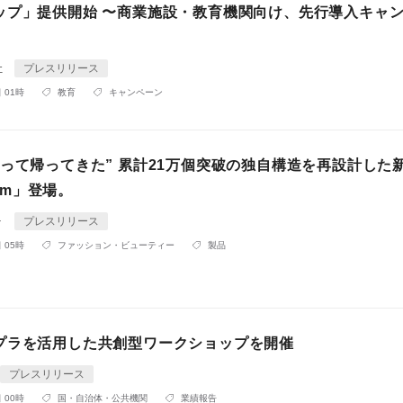
ップ」提供開始 〜商業施設・教育機関向け、先行導入キャ
社
プレスリリース
 01時
教育
キャンペーン
なって帰ってきた” 累計21万個突破の独自構造を再設計した
lim」登場。
ォ
プレスリリース
 05時
ファッション・ビューティー
製品
プラを活用した共創型ワークショップを開催
プレスリリース
 00時
国・自治体・公共機関
業績報告