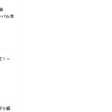
会
ーバル市
決定！～
折り紙