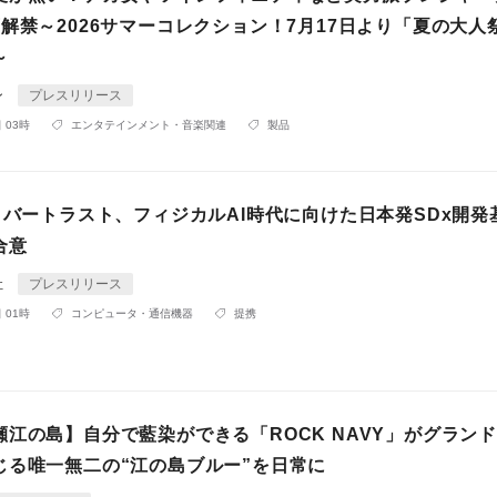
解禁～2026サマーコレクション！7月17日より「夏の大人
～
ン
プレスリリース
 03時
エンタテインメント・音楽関連
製品
イバートラスト、フィジカルAI時代に向けた日本発SDx開発
合意
社
プレスリリース
 01時
コンピュータ・通信機器
提携
瀬江の島】自分で藍染ができる「ROCK NAVY」がグラン
じる唯一無二の“江の島ブルー”を日常に