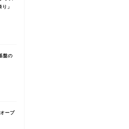
祭り」
基盤の
ドオープ