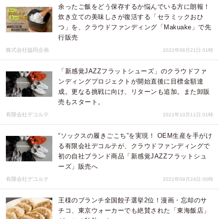
余ったご飯をどう保存するか悩んでいる方に朗報！
炊き立ての美味しさが復活する「セラミックおひ
つ」を、クラウドファンディング「Makuake」で先
行販売
株式会社協同企画
2022年06月21日 01時
「新感覚JAZZフラットシューズ」のクラウドファ
ンディングプロジェクトが開始直後に目標金額達
成。更なる挑戦に向け、リターンも追加。また卸販
売もスタート。
有限会社デコルテ
2021年10月11日 01時
“ソックスの履きごこち”を実現！ ОEМ生産を手がけ
る有限会社デコルテが、クラウドファンディングで
初の自社ブランド商品「新感覚JAZZフラットシュ
ーズ」販売へ
有限会社デコルテ
2021年09月24日 00時
王様のブランチ全国餃子選挙2位！漫画・忘却のサ
チコ、東京ウォーカーでも絶賛された「東海飯店」