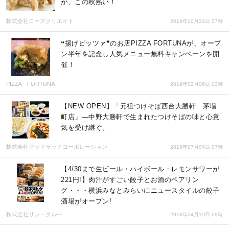
が、この秋熱い！
株式会社ローズクリエイト
2019年10月24日 07時
❝揚げピッツァ❞のお店PIZZA FORTUNAが、オープ
ン半年を記念し人気メニュー無料キャンペーンを開
催！
PIZZA FORTUNA
2019年02月06日 03時
【NEW OPEN】「元祖つけそば西台大勝軒 茅場
町店」―中野大勝軒で生まれたつけそばの味と心意
気を受け継ぐ。
株式会社グッドラックコーポレーション
2018年07月04日 07時
【4/30まで生ビール・ハイボール・レモンサワーが
221円!】肉汁がすごい餃子とお酒のペアリン
グ・・・横浜みなとみらいにニュースタイルの餃子
酒場がオープン!
株式会社リン・クルー
2018年04月19日 08時