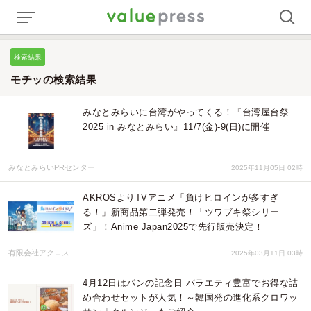
検索結果
モチッの検索結果
みなとみらいに台湾がやってくる！『台湾屋台祭
2025 in みなとみらい』11/7(金)-9(日)に開催
みなとみらいPRセンター
2025年11月05日 02時
AKROSよりTVアニメ「負けヒロインが多すぎ
る！」新商品第二弾発売！「ツワブキ祭シリー
ズ」！Anime Japan2025で先行販売決定！
有限会社アクロス
2025年03月11日 03時
4月12日はパンの記念日 バラエティ豊富でお得な詰
め合わせセットが人気！～韓国発の進化系クロワッ