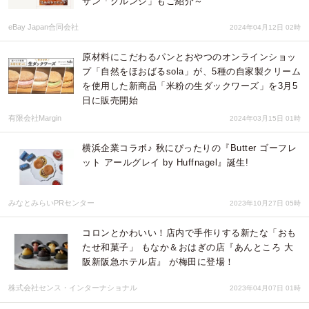
サン「クルンジ」もご紹介～
eBay Japan合同会社
2024年04月12日 02時
原材料にこだわるパンとおやつのオンラインショッ
プ「自然をほおばるsola」が、5種の自家製クリーム
を使用した新商品「米粉の生ダックワーズ」を3月5
日に販売開始
有限会社Margin
2024年03月15日 01時
横浜企業コラボ♪ 秋にぴったりの『Butter ゴーフレ
ット アールグレイ by Huffnagel』誕生!
みなとみらいPRセンター
2023年10月27日 05時
コロンとかわいい！店内で手作りする新たな「おも
たせ和菓子」 もなか＆おはぎの店『あんところ 大
阪新阪急ホテル店』 が梅田に登場！
株式会社センス・インターナショナル
2023年04月07日 01時