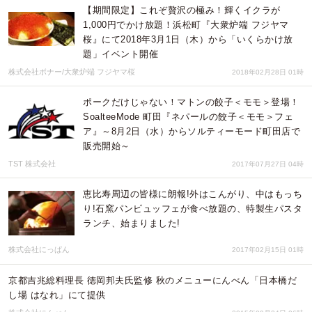
【期間限定】これぞ贅沢の極み！輝くイクラが
1,000円でかけ放題！浜松町『大衆炉端 フジヤマ
桜』にて2018年3月1日（木）から「いくらかけ放
題」イベント開催
株式会社ボナー/大衆炉端 フジヤマ桜
2018年02月28日 01時
ポークだけじゃない！マトンの餃子＜モモ＞登場！
SoalteeMode 町田『ネパールの餃子＜モモ＞フェ
ア』～8月2日（水）からソルティーモード町田店で
販売開始～
TST 株式会社
2017年07月27日 04時
恵比寿周辺の皆様に朗報!外はこんがり、中はもっち
り!石窯パンビュッフェが食べ放題の、特製生パスタ
ランチ、始まりました!
株式会社にっぱん
2017年02月15日 01時
京都吉兆総料理長 徳岡邦夫氏監修 秋のメニューにんべん「日本橋だ
し場 はなれ」にて提供