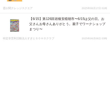
霞が関ナレッジスクエア
2025年06月17日 01時
【6/15】第126回岩槻安穏朝市〜6/15は父の日。お
父さんお母さんありがとう。親子でワークショップ
まつり〜
特定非営利活動法人すぎとＳＯＨＯクラブ
2025年06月06日 03時
改修工事総合支援システム『TRSⅡ 足場』を新発売
〜外部足場計画図の自動化で改修工事DXを加速〜
株式会社システムズナカシマ
2025年06月02日 01時
四半期ごとの企業動向を分析した最新レポートを公
開― 「TSR経済動向調査（2025年3月調査）」分析
レポートをリリース
株式会社東京商工リサーチ
2025年05月22日 05時
【5/18】第125回岩槻安穏朝市・ハチミツまつり〜