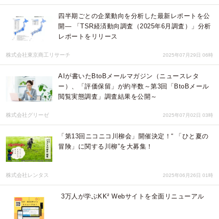
四半期ごとの企業動向を分析した最新レポートを公
開― 「TSR経済動向調査（2025年6月調査）」分析
レポートをリリース
株式会社東京商工リサーチ
2025年07月29日 06時
AIが書いたBtoBメールマガジン（ニュースレタ
ー）、「評価保留」が約半数～第3回「BtoBメール
閲覧実態調査」調査結果を公開～
株式会社グリーゼ
2025年07月02日 03時
「第13回ニコニコ川柳会」開催決定！“ 「ひと夏の
冒険」に関する川柳”を大募集！
株式会社レンタス
2025年06月26日 01時
3万人が学ぶKK² Webサイトを全面リニューアル