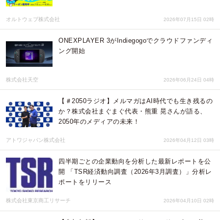
オルトウェブ株式会社
2026年07月15日 02時
ONEXPLAYER 3がIndiegogoでクラウドファンディ
ング開始
株式会社天空
2026年06月24日 04時
【＃2050ラジオ】メルマガはAI時代でも生き残るの
か？株式会社まぐまぐ代表・熊重 晃さんが語る、
2050年のメディアの未来！
アトワジャパン株式会社
2026年04月12日 03時
四半期ごとの企業動向を分析した最新レポートを公
開 「TSR経済動向調査（2026年3月調査）」分析レ
ポートをリリース
株式会社東京商工リサーチ
2026年04月10日 02時