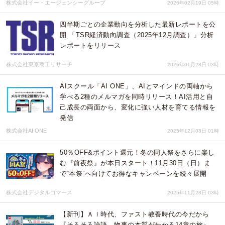
株式会社イー・エージェンシーグループ
2026年02月19日 05時
四半期ごとの企業動向を分析した最新レポートを公
開 「TSR経済動向調査（2025年12月調査）」分析
レポートをリリース
株式会社東京商工リサーチ
2026年01月28日 03時
AIスクール「AI ONE」、AIとマインドの両軸から
学べる2種のメルマガを同時リリース！AI活用と自
己成長の両面から、変化に強い人材を育てる情報を
発信
株式会社AI ONE
2025年12月08日 01時
50％OFF&ポイント還元！冬の同人祭をさらに楽し
む『前夜祭』が本日スタート！11月30日（日）ま
で“本祭”へ向けてお得なキャンペーンを続々展開
株式会社デジタルコマース
2025年11月28日 03時
【新刊】ＡＩ時代、ファスト教養時代の今だから
『そろそろ論語 物事の本質がわかる14章の旅』