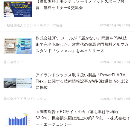
【参加無料】モンテッソーリメソッドスポーツ教
育 無料セミナー&交流会
一般社団法人ポテンシャルスポーツ協会
2026年04月10日 01時
株式会社JP、メールが「届かない」問題をPWA技
術で完全克服した、次世代の競馬専門無料メルマガ
スタンド『ウマメル』を本日リリース
株式会社ＪＰ
2026年03月16日 06時
アイランドシックス取り扱い製品「PowerFLARM
Flex」に関する技術情報記事がWi-Biz通信 Vol.132
に掲載
株式会社アイランドシックス
2026年03月16日 05時
＜調査報告＞ECサイトのカゴ落ち率は平均約
62.9％、機会損失額は売上の約2.6倍。～株式会社イ
ー・エージェンシー