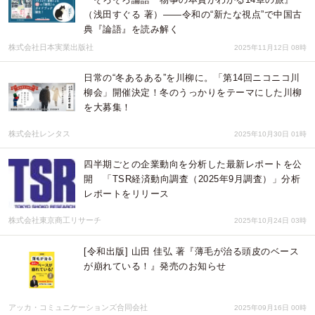
（浅田すぐる 著）——令和の“新たな視点”で中国古
典『論語』を読み解く
株式会社日本実業出版社
2025年11月12日 08時
日常の“冬あるある”を川柳に。「第14回ニコニコ川
柳会」開催決定！冬のうっかりをテーマにした川柳
を大募集！
株式会社レンタス
2025年10月30日 01時
四半期ごとの企業動向を分析した最新レポートを公
開 「TSR経済動向調査（2025年9月調査）」分析
レポートをリリース
株式会社東京商工リサーチ
2025年10月24日 03時
[令和出版] 山田 佳弘 著『薄毛が治る頭皮のベース
が崩れている！』発売のお知らせ
アッカ・コミュニケーションズ合同会社
2025年09月16日 00時