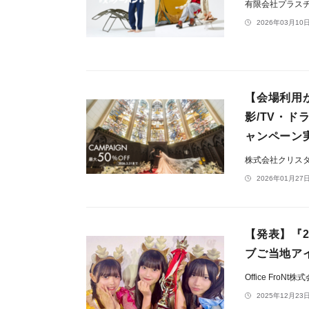
有限会社プラス
2026年03月10日
【会場利用
影/TV・
ャンペーン
株式会社クリス
2026年01月27日
【発表】『2
ブご当地アイ
Office FroNt
2025年12月23日