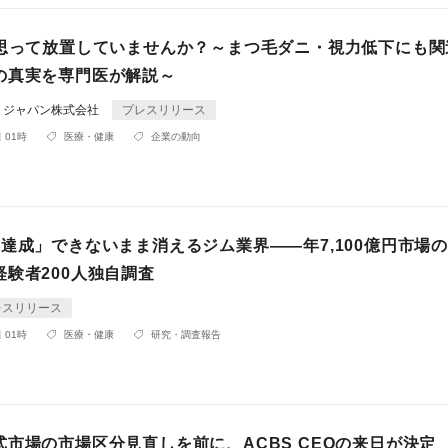
と思って放置していませんか？～まつ毛ダニ・視力低下にも関
の真実を専門医が解説～
・ジャパン株式会社
プレスリリース
 01時
医療・健康
企業の動向
標達成」できないまま消えるジム業界——年7,100億円市場
験者200人独自調査
レスリリース
 01時
医療・健康
研究・調査報告
式市場の市場区分見直しを前に、ACBS CEOの来日が決定