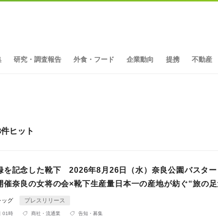
集
研究・調査報告
外食・フード
企業動向
提携
不動産
3件ヒット
録を記念した靴下 2026年8月26日（水）奈良公園バスタ
開催奈良の女将の会×靴下生産量日本一の産地が紡ぐ“旅の足
レッグ
プレスリリース
 01時
商社・流通業
告知・募集