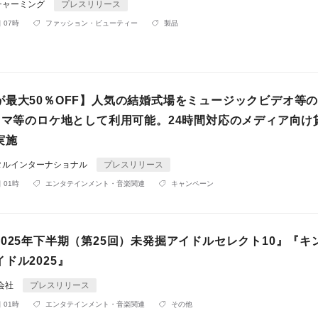
チャーミング
プレスリリース
 07時
ファッション・ビューティー
製品
が最大50％OFF】人気の結婚式場をミュージックビデオ等
ドラマ等のロケ地として利用可能。24時間対応のメディア向け
実施
タルインターナショナル
プレスリリース
 01時
エンタテインメント・音楽関連
キャンペーン
025年下半期（第25回）未発掘アイドルセレクト10』『キ
ドル2025』
株式会社
プレスリリース
 01時
エンタテインメント・音楽関連
その他