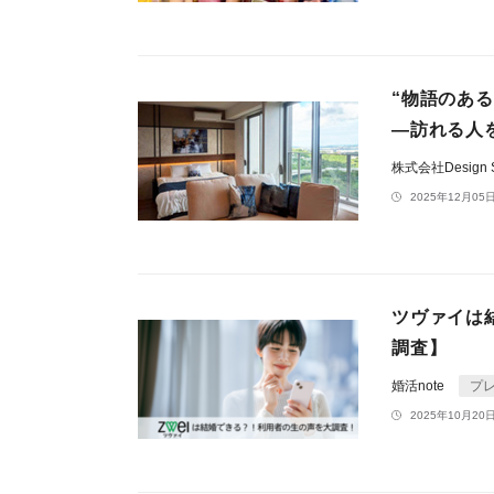
“物語のあ
—訪れる人
株式会社Design St
2025年12月05日
ツヴァイは
調査】
婚活note
プ
2025年10月20日