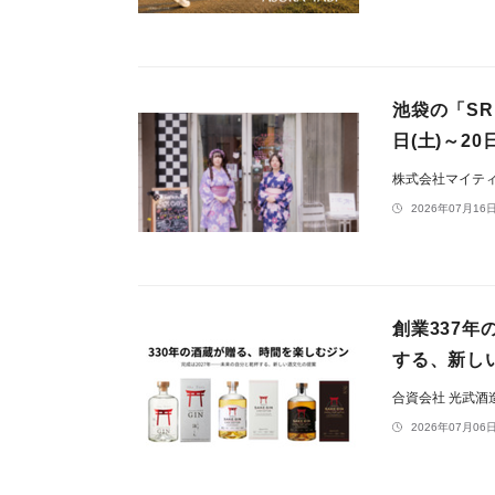
池袋の「SR
日(土)～2
株式会社マイテ
2026年07月16日
創業337年
する、新し
合資会社 光武酒
2026年07月06日