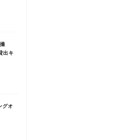
の撮
貸出キ
ングオ