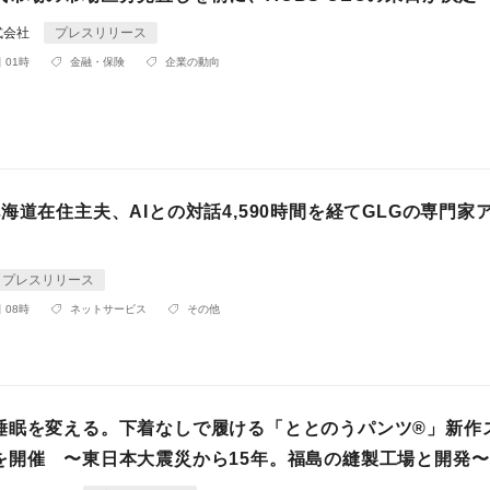
式会社
プレスリリース
 01時
金融・保険
企業の動向
海道在住主夫、AIとの対話4,590時間を経てGLGの専門家
プレスリリース
 08時
ネットサービス
その他
睡眠を変える。下着なしで履ける「ととのうパンツ®︎」新作
を開催 〜東日本大震災から15年。福島の縫製工場と開発〜