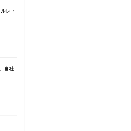
～ルレ・
り」自社