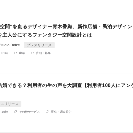
る空間”を創るデザイナー青木香織、新作店舗・民泊デザイン
を主人公にするファンタジー空間設計とは
udio Dolce
プレスリリース
 01時
建築
告知・募集
結婚できる？利用者の生の声を大調査【利用者100人にアン
レスリリース
 16時
その他サービス
研究・調査報告