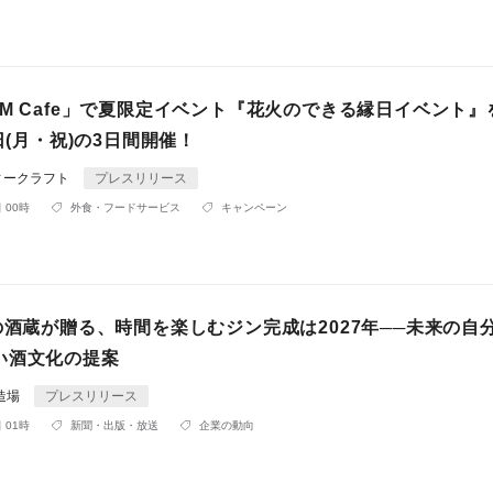
M Cafe」で夏限定イベント『花火のできる縁日イベント』を
0日(月・祝)の3日間開催！
ィークラフト
プレスリリース
 00時
外食・フードサービス
キャンペーン
の酒蔵が贈る、時間を楽しむジン完成は2027年──未来の自
い酒文化の提案
造場
プレスリリース
 01時
新聞・出版・放送
企業の動向