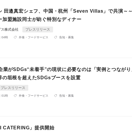
 田邉真宏シェフ、中国・杭州「Seven Villas」で共演～
ー加盟施設同士が紡ぐ特別なディナー
グス株式会社
プレスリリース
 04時
外食・フードサービス
告知・募集
企業がSDGs“未着手”の現状に必要なのは「実例とつなが
界の垣根を超えたSDGsブースを設置
プレスリリース
 01時
外食・フードサービス
告知・募集
KI CATERING」提供開始