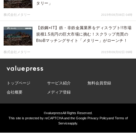
タリー」
株式会社メタリー
2015年09月08日 04時
【鉄鋼×IT】鉄・非鉄金属業界をディスラプト!!市場
規模1.5兆円の巨大市場に挑む！スクラップ売買の
BtoBマッチングサイト「メタリー」がローンチ！
株式会社メタリー
2015年09月02日 09時
トップページ
サービス紹介
無料会員登録
会社概要
メディア登録
©valuepress
All Rights Reserved.
This site is protected by reCAPTCHA and the Google
Privacy Policy
and
Terms of
Service
apply.