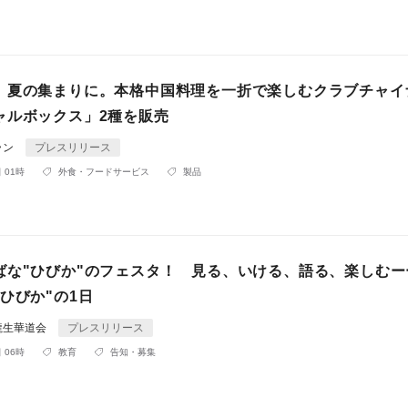
、夏の集まりに。本格中国料理を一折で楽しむクラブチャイ
ャルボックス」2種を販売
ラン
プレスリリース
 01時
外食・フードサービス
製品
ばな"ひびか"のフェスタ！ 見る、いける、語る、楽しむー
ひびか"の1日
龍生華道会
プレスリリース
 06時
教育
告知・募集