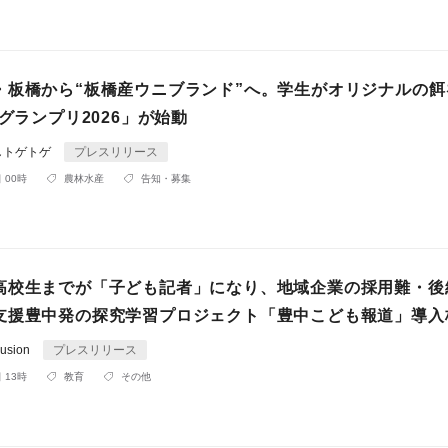
・板橋から“板橋産ウニブランド”へ。学生がオリジナルの餌
1グランプリ2026」が始動
しトゲトゲ
プレスリリース
 00時
農林水産
告知・募集
高校生までが「子ども記者」になり、地域企業の採用難・後
支援豊中発の探究学習プロジェクト「豊中こども報道」導入
usion
プレスリリース
 13時
教育
その他