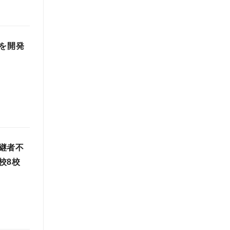
を開発
継者不
校8校