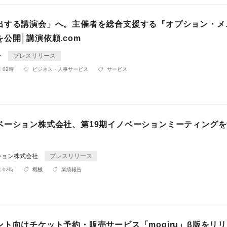
出する講演会」へ。主催者を総合支援する『オプション・メ
公開│講演依頼.com
ン
プレスリリース
 02時
ビジネス・人事サービス
サービス
ベーション株式会社、第19期イノベーションミーティングを
ション株式会社
プレスリリース
 02時
機械
業績報告
ト向けチケット予約・販売サービス「mogiru」β版をリリー