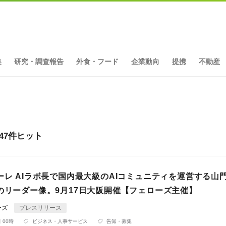
集
研究・調査報告
外食・フード
企業動向
提携
不動産
47件ヒット
ーレ AIラボ長で国内最大級のAIコミュニティを運営する山
代のリーダー像。9月17日大阪開催【フェローズ主催】
ーズ
プレスリリース
 00時
ビジネス・人事サービス
告知・募集