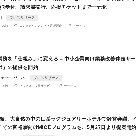
QR受付、請求書発行、応援チケットまで一元化
会社
プレスリリース
 00時
エンタテインメント・音楽関連
サービス
業務を「仕組み」に変える – 中小企業向け業務改善伴走サ
ボ」の提供を開始
ステックブリッジ
プレスリリース
 00時
ビジネス・人事サービス
サービス
00m級、大自然の中の山岳ラグジュアリーホテルで経営会議。
テでの富裕層向けMICEプログラムを、5月27日より提案開