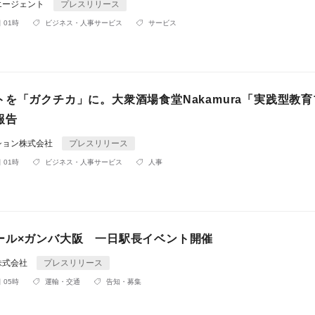
エージェント
プレスリリース
 01時
ビジネス・人事サービス
サービス
を「ガクチカ」に。大衆酒場食堂Nakamura「実践型教
報告
ション株式会社
プレスリリース
 01時
ビジネス・人事サービス
人事
ール×ガンバ大阪 一日駅長イベント開催
株式会社
プレスリリース
 05時
運輸・交通
告知・募集