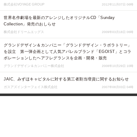
株式会社VOYAGE GROUP
2012年11月07日 06時
世界名作劇場を最新のアレンジしたオリジナルCD「Sunday
Collection」発売のおしらせ
株式会社ドリームエッグス
2009年03月18日 06時
グランドデザイン＆カンパニー「グランドデザイン・ラボラトリー」
を設立 第一弾企画として人気アパレルブランド「EGOIST」とコラ
ボレーションしたヘアフレグランスを企画・開発・販売
グランドデザイン＆カンパニー株式会社
2008年10月29日 10時
JAIC、みずほキャピタルに対する第三者割当増資に関するお知らせ
ガスアズインターフェイス株式会社
2007年08月03日 04時
トップページ
サービス紹介
無料会員登録
会社概要
メディア登録