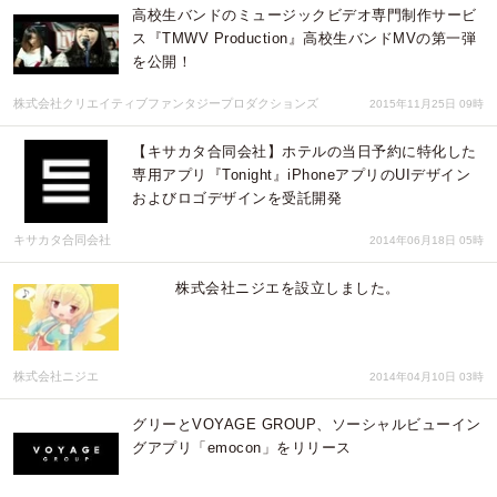
高校生バンドのミュージックビデオ専門制作サービ
ス『TMWV Production』高校生バンドMVの第一弾
を公開！
株式会社クリエイティブファンタジープロダクションズ
2015年11月25日 09時
【キサカタ合同会社】ホテルの当日予約に特化した
専用アプリ『Tonight』iPhoneアプリのUIデザイン
およびロゴデザインを受託開発
キサカタ合同会社
2014年06月18日 05時
株式会社ニジエを設立しました。
株式会社ニジエ
2014年04月10日 03時
グリーとVOYAGE GROUP、ソーシャルビューイン
グアプリ「emocon」をリリース