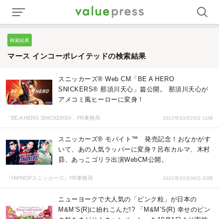
検索結果
マース インコーポレイテッドの検索結果
スニッカーズ® Web CM「BE A HERO
SNICKERS® 那須川天心」篇公開。 那須川天心が
アメコミ風ヒーローに変身！
「BE A HERO SNICKERS®」PR事務局
2022年03月25日 01時
スニッカーズ® モバイト™ 発売記念！おなかがす
いて、あの人気ラッパーに変身？呂布カルマ、木村
昴、あっこゴリラ出演WebCM公開。
『HIPHOPスニッカーズ』PR事務局
2021年03月08日 02時
ニューヨークで大人気の「ピンク粒」が日本の
M&M’S(R)に紛れこんだ!? 「M&M’S(R) 幸せのピン