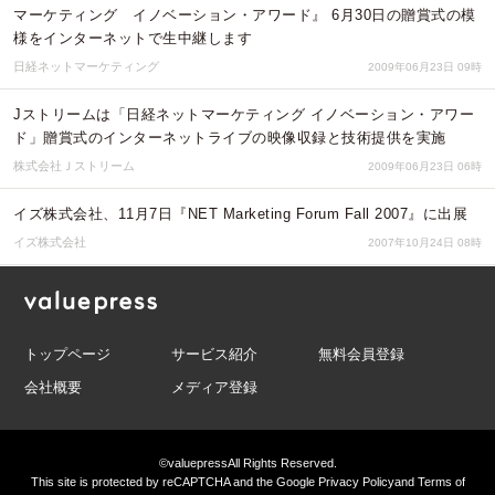
マーケティング イノベーション・アワード』 6月30日の贈賞式の模
様をインターネットで生中継します
日経ネットマーケティング
2009年06月23日 09時
Jストリームは「日経ネットマーケティング イノベーション・アワー
ド」贈賞式のインターネットライブの映像収録と技術提供を実施
株式会社Ｊストリーム
2009年06月23日 06時
イズ株式会社、11月7日『NET Marketing Forum Fall 2007』に出展
イズ株式会社
2007年10月24日 08時
トップページ
サービス紹介
無料会員登録
会社概要
メディア登録
©valuepress
All Rights Reserved.
This site is protected by reCAPTCHA and the Google
Privacy Policy
and
Terms of