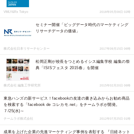
VMLY&Rx Tokyo
2018年05月09日 02時
セミナー開催「ビッグデータ時代のマーケティング
リサーチデータの価値」
株式会社日本リサーチセンター
2017年09月15日 06時
松岡正剛が校長をつとめるイシス編集学校 編集の祭
典「ISISフェスタ 2015春」を開催
株式会社 編集工学研究所
2015年02月20日 06時
東急ハンズの新サービス！facebookの友達の書き込みからお勧め商品
を検索する「facebook de コレカモ.net」をチームラボが開発。
７/25(水)～
チームラボ株式会社
2012年07月25日 01時
成果を上げた企業の先進マーケティング事例を表彰する 『日経ネット