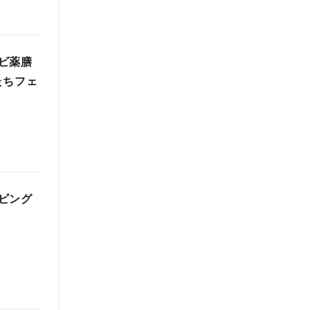
ビ薬膳
たちフェ
ビング