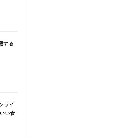
躍する
ンライ
わいい食