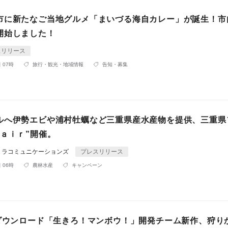
市に新たなご当地グルメ「まいづる海自カレー」が誕生！市
開始しました！
スリリース
 07時
旅行・観光・地域情報
告知・募集
ルへ伊勢エビや浦村牡蠣など三重県産水産物を提供、三重県
Ｆａｉｒ”開催。
トラコミュニケーションズ
プレスリリース
 06時
農林水産
キャンペーン
万ダウンロード「生きろ！マンボウ！」開発チーム新作、狩り