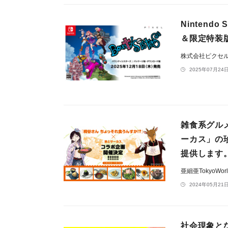
Nintend
＆限定特装
株式会社ピクセ
2025年07月24日
雑食系グル
ーカス」の
提供します
亜細亜TokyoWo
2024年05月21日
社会現象と