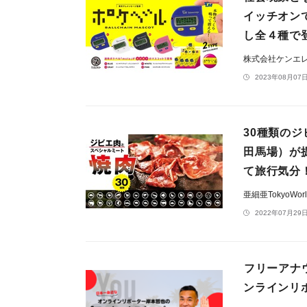
イッチオン
し全４種で
株式会社ケンエ
2023年08月07日
30種類の
田馬場）が
て旅行気分
亜細亜TokyoWo
2022年07月29日
フリーアナ
ンラインリ