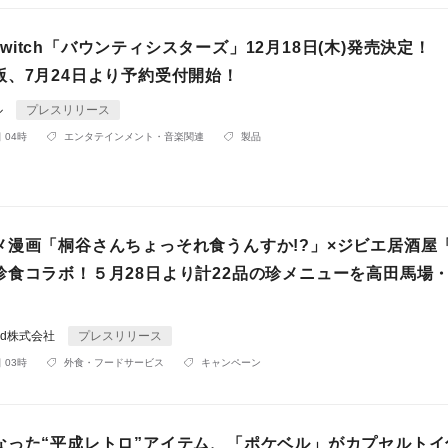
o Switch「バウンティシスターズ」12月18日(木)発売決定！
版、7月24日より予約受付開始！
ル
プレスリリース
 04時
エンタテインメント・音楽関連
製品
メ漫画「桐谷さんちょっそれ食うんすか!?」×ジビエ居酒屋
珍食コラボ！５月28日より計22品の珍メニューを高田馬場
。
rld株式会社
プレスリリース
 03時
外食・フードサービス
キャンペーン
なった“平成レトロ”アイテム、「ポケベル」がカプセルトイ