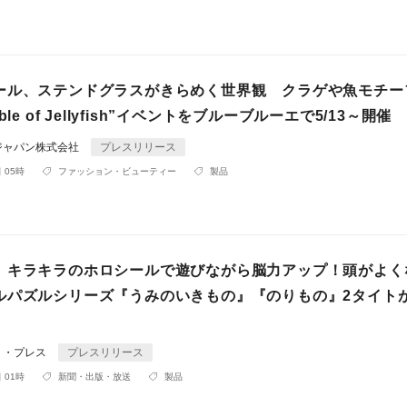
ール、ステンドグラスがきらめく世界観 クラゲや魚モチー
ble of Jellyfish”イベントをブルーブルーエで5/13～開催
ジャパン株式会社
プレスリリース
 05時
ファッション・ビューティー
製品
】キラキラのホロシールで遊びながら脳力アップ！頭がよく
ルパズルシリーズ『うみのいきもの』『のりもの』2タイトが
ト・プレス
プレスリリース
 01時
新聞・出版・放送
製品