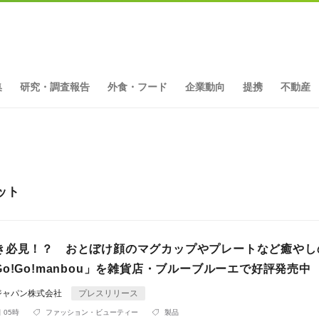
集
研究・調査報告
外食・フード
企業動向
提携
不動産
ット
き必見！？ おとぼけ顔のマグカップやプレートなど癒やし
o!Go!manbou」を雑貨店・ブルーブルーエで好評発売中
ジャパン株式会社
プレスリリース
 05時
ファッション・ビューティー
製品