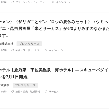
 02時
ファッション・ビューティー
キャンペーン
ーメン〉〈ザリガニとゲンゴロウの夏休みセット〉〈ウミヘ
ビエ・昆虫居酒屋「米とサーカス」が6/3よりみずのなかま
ます。
rld株式会社
プレスリリース
 03時
外食・フードサービス
キャンペーン
ホテル【旅乃家 宇佐美温泉 海ホテル】―スキューバダイ
ンを7月1日開始。
株式会社
プレスリリース
 02時
旅行・観光・地域情報
サービス