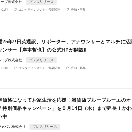
ループ株式会社
プレスリリース
 01時
エンタテインメント・音楽関連
告知・募集
歴25年!!日英通訳、リポーター、アナウンサーとマルチに活
ウンサー【岸本哲也】の公式HPが開設‼︎
ループ株式会社
プレスリリース
 01時
エンタテインメント・音楽関連
告知・募集
得価格になってお家生活を応援！雑貨店ブルーブルーエのオ
「特別価格キャンペーン」を５月14日（木）まで延長！か
い中
ジャパン株式会社
プレスリリース