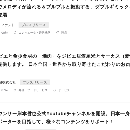
でメロディが流れる＆ブルブルと振動する、ダブルギミック
登場
レファント
プレスリリース
 08時
コンピュータ・通信機器
製品
ジビエと希少食材の「焼肉」をジビエ居酒屋米とサーカス（
提供します。 日本全国・世界から取り寄せたこだわりのお
！
rld株式会社
プレスリリース
 07時
外食・フードサービス
サービス
ウンサー岸本哲也公式Youtubeチャンネルを開設。日本一
ポーターを目指して、様々なコンテンツをリポート！