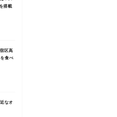
を搭載
新宿区高
肉を食べ
身近なオ