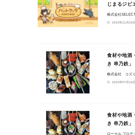
じまるジビ
株式会社SELECT
2015年11月24日
食材や地酒
き 串乃鉄」
株式会社 コズ
2015年07月14日
食材や地酒
き 串乃鉄」
ローカル プロデ