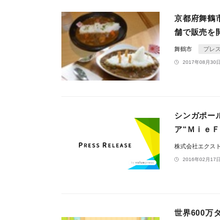
京都府舞鶴
舗で販売を
舞鶴市
プレ
2017年08月30日
シンガポー
ア“Ｍｉｅ
株式会社エクス
2016年02月17日
世界600