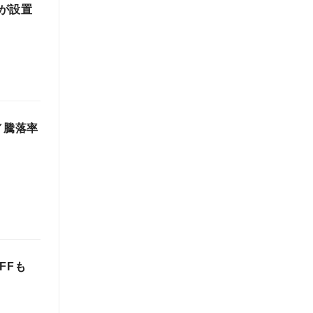
が設置
／騰落率
FFも