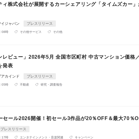
ティ株式会社が展開するカーシェアリング「タイムズカー」
。
ワイジャパン
プレスリリース
 08時
その他サービス
その他
レビュー」2026年5月 全国市区町村 中古マンション価格
を発表
ブアカインド
プレスリリース
 05時
不動産
研究・調査報告
マーセール2026開催！初セール3作品が20％OFF＆最大70％O
プレスリリース
 17時
エンタテインメント・音楽関連
キャンペーン