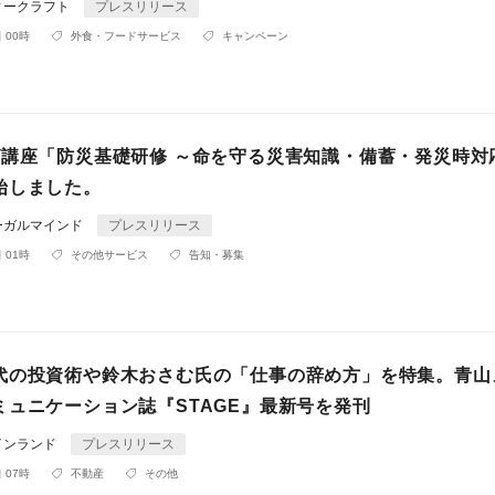
ィークラフト
プレスリリース
 00時
外食・フードサービス
キャンペーン
グ講座「防災基礎研修 ～命を守る災害知識・備蓄・発災時対
始しました。
ーガルマインド
プレスリリース
 01時
その他サービス
告知・募集
代の投資術や鈴木おさむ氏の「仕事の辞め方」を特集。青山
ミュニケーション誌『STAGE』最新号を発刊
インランド
プレスリリース
 07時
不動産
その他