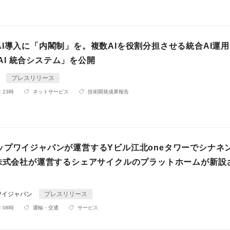
AI導入に「内閣制」を。複数AIを役割分担させる統合AI運
u AI 統合システム」を公開
I
プレスリリース
 23時
ネットサービス
技術開発成果報告
ップワイジャパンが運営するYビル江北oneタワーでシナネ
S株式会社が運営するシェアサイクルのプラットホームが新設
ワイジャパン
プレスリリース
 08時
運輸・交通
サービス