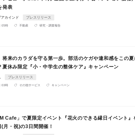
を発表
ブアカインド
プレスリリース
 05時
不動産
研究・調査報告
】将来のカラダを守る第一歩。部活のケガや違和感をこの夏
？夏休み限定『小・中学生の整体ケア』キャンペーン
ん
プレスリリース
 03時
その他サービス
キャンペーン
M Cafe」で夏限定イベント『花火のできる縁日イベント』を
0日(月・祝)の3日間開催！