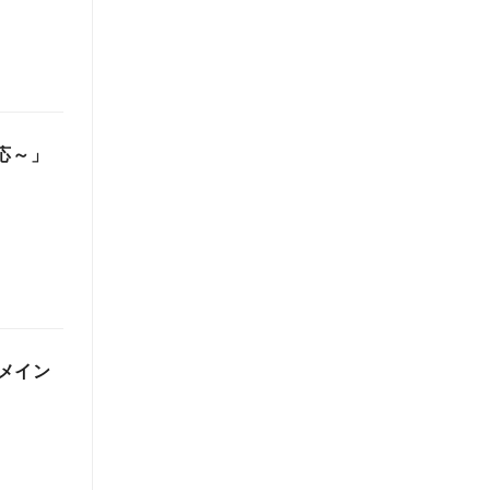
応～」
メイン