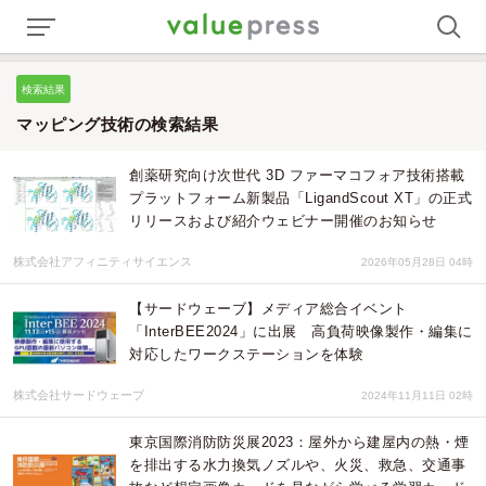
検索結果
マッピング技術の検索結果
創薬研究向け次世代 3D ファーマコフォア技術搭載
プラットフォーム新製品「LigandScout XT」の正式
リリースおよび紹介ウェビナー開催のお知らせ
株式会社アフィニティサイエンス
2026年05月28日 04時
【サードウェーブ】メディア総合イベント
「InterBEE2024」に出展 高負荷映像製作・編集に
対応したワークステーションを体験
株式会社サードウェーブ
2024年11月11日 02時
東京国際消防防災展2023：屋外から建屋内の熱・煙
を排出する水力換気ノズルや、火災、救急、交通事