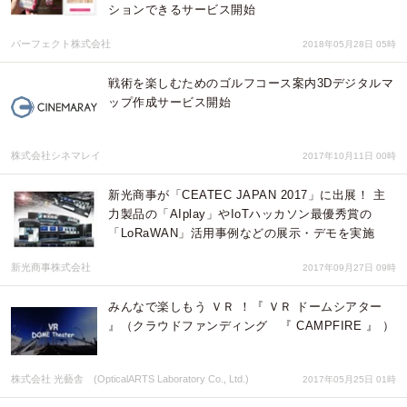
ションできるサービス開始
パーフェクト株式会社
2018年05月28日 05時
戦術を楽しむためのゴルフコース案内3Dデジタルマ
ップ作成サービス開始
株式会社シネマレイ
2017年10月11日 00時
新光商事が「CEATEC JAPAN 2017」に出展！ 主
力製品の「AIplay」やIoTハッカソン最優秀賞の
「LoRaWAN」活用事例などの展示・デモを実施
新光商事株式会社
2017年09月27日 09時
みんなで楽しもう ＶＲ ！『 ＶＲ ドームシアター
』（クラウドファンディング 『 CAMPFIRE 』 ）
株式会社 光藝舎 (OpticalARTS Laboratory Co., Ltd.)
2017年05月25日 01時