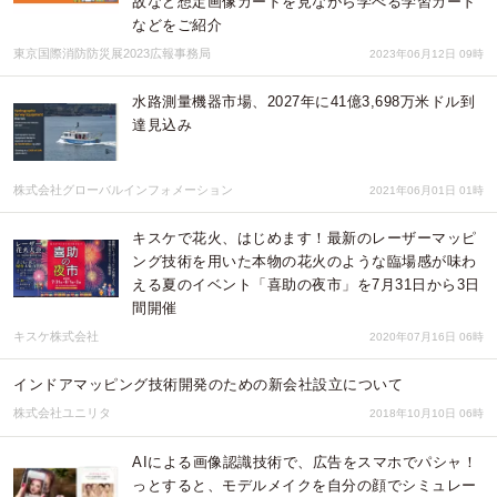
故など想定画像カードを見ながら学べる学習カード
などをご紹介
東京国際消防防災展2023広報事務局
2023年06月12日 09時
水路測量機器市場、2027年に41億3,698万米ドル到
達見込み
株式会社グローバルインフォメーション
2021年06月01日 01時
キスケで花火、はじめます！最新のレーザーマッピ
ング技術を用いた本物の花火のような臨場感が味わ
える夏のイベント「喜助の夜市」を7月31日から3日
間開催
キスケ株式会社
2020年07月16日 06時
インドアマッピング技術開発のための新会社設立について
株式会社ユニリタ
2018年10月10日 06時
AIによる画像認識技術で、広告をスマホでパシャ！
っとすると、モデルメイクを自分の顔でシミュレー