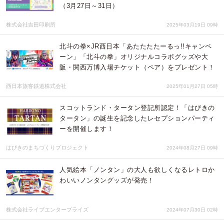
（3月27日～31日）
株式会社吉田印刷所
2025年03月19日 09時
北斗の拳×JR西日本「あたたたたーるっ!!キャンペ
ーン」「北斗の拳」オリジナルコラボグッズや大
阪・関西万博入場チケット（ペア）をプレゼント！
西日本旅客鉄道株式会社
2025年01月27日 05時
スコットランド・タータン登記所認定！「はびきの
タータン」の誕生を記念したレセプションパーティ
ーを開催します！
はびきのまちづくりプロジェクト
2024年08月27日 09時
人気絵本「ノンタン」の大人も欲しくなるレトロか
わいいノンタングッズが発売！
株式会社ライブエンタープライズ
2024年07月30日 02時