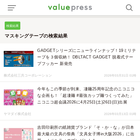
検索結果
マスキングテープの検索結果
GADGETシリーズにニューラインナップ！19ミリテ
ープを３個収納！ DBLTACT GADGET 脱着式テー
プフッカー 新発売
株式会社三共コーポレーション
2026年03月31日 01時
今年もこの季節が到来、凄麺25周年記念のニコニコ
な企画も！「超凄麺 #最強カップ麺つくってみた」
ニコニコ超会議2026に4月25日(土)26日(日)出展
ヤマダイ株式会社
2026年03月13日 01時
吉田印刷所の紙雑貨ブランド「そ・か・な」が日本
最大級の文具の祭典「文具女子博in大阪2026」に出