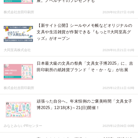
展。ノベルティのプレゼントも
株式会社吉田印刷所
2026年02月27日 01時
【新サイト公開】シールやメモ帳などオリジナルの
文具や生活雑貨が作製できる『もっと!!大同至高グ
ッズ』がオープン
大同至高株式会社
2026年01月21日 01時
日本最大級の文具の祭典「文具女子博2025」に、吉
田印刷所の紙雑貨ブランド「そ・か・な」が出展
株式会社吉田印刷所
2025年12月11日 02時
頑張った自分へ。年末恒例のご褒美時間「文具女子
博2025」12/18(木)～21(日)開催！
みなとみらいPRセンター
2025年12月09日 00時