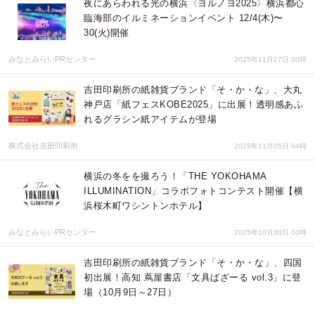
夜にあらわれる光の横浜〈ヨルノヨ2025〉横浜都心
臨海部のイルミネーションイベント 12/4(木)〜
30(火)開催
みなとみらいPRセンター
2025年11月27日 00時
吉田印刷所の紙雑貨ブランド「そ・か・な」、大丸
神戸店「紙フェスKOBE2025」に出展！透明感あふ
れるグラシン紙アイテムが登場
株式会社吉田印刷所
2025年11月05日 04時
横浜の冬をを撮ろう！「THE YOKOHAMA
ILLUMINATION」コラボフォトコンテスト開催【横
浜桜木町ワシントンホテル】
みなとみらいPRセンター
2025年10月30日 00時
吉田印刷所の紙雑貨ブランド「そ・か・な」、四国
初出展！高知 蔦屋書店「文具ばざーる vol.3」に登
場（10月9日～27日）