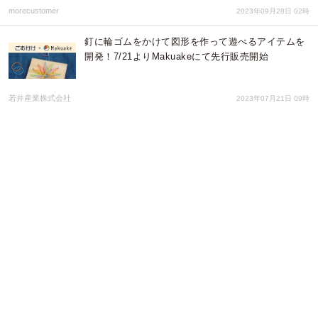
morecustomer
2023年09月28日 02時
釘に輪ゴムをかけて図形を作って遊べるアイテムを
開発！7/21よりMakuakeにて先行販売開始
若井産業株式会社
2023年07月21日 09時
今夏就航10周年のJAL東京＝ヘルシンキ線にあわせ
て「スタジオヒッラ」との初コラボなど、JALオリ
ジナル商品を発売
株式会社JALUX
2023年07月12日 02時
懐かしくて愛らしい地元パンが雑貨に！「地元パン
®」のポーチやアクリルキーホルダーを雑貨店 Bleu
Bleuet(ブルーブルーエ)で4月11日より取り扱い開始
♪
ブルーブルーエジャパン株式会社
2023年04月06日 02時
【あと2週間限定！必ず福袋が貰える】月刊デイ感