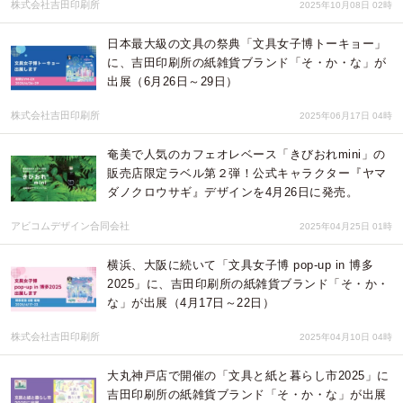
株式会社吉田印刷所
2025年10月08日 02時
日本最大級の文具の祭典「文具女子博トーキョー」
に、吉田印刷所の紙雑貨ブランド「そ・か・な」が
出展（6月26日～29日）
株式会社吉田印刷所
2025年06月17日 04時
奄美で人気のカフェオレベース「きびおれmini」の
販売店限定ラベル第２弾！公式キャラクター『ヤマ
ダノクロウサギ』デザインを4月26日に発売。
アビコムデザイン合同会社
2025年04月25日 01時
横浜、大阪に続いて「文具女子博 pop-up in 博多
2025」に、吉田印刷所の紙雑貨ブランド「そ・か・
な」が出展（4月17日～22日）
株式会社吉田印刷所
2025年04月10日 04時
大丸神戸店で開催の「文具と紙と暮らし市2025」に
吉田印刷所の紙雑貨ブランド「そ・か・な」が出展