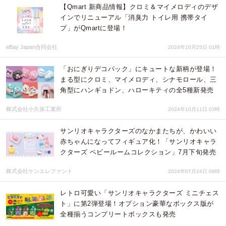
【Qmart 新商品情報】クロミ＆マイメロディのデザ
インでリニューアル「消臭力 トイレ用 携帯タイ
プ」がQmartに登場！
eBay Japan合同会社
2024年10月25日 01時
「おにぎりデコパック」にキュートな新柄が登場！
まる型にクロミ、マイメロディ、シナモロール、三
角型にハンギョドン、ハローキティの全5種新発売
株式会社小久保工業所
2024年10月11日 03時
サンリオキャラクターズのなかまたちが、かわいい
赤ちゃんになってフィギュア化！「サンリオキャラ
クターズ ベビールームコレクション」7月下旬発売
株式会社ケンエレファント
2024年07月24日 08時
レトロ可愛い「サンリオキャラクターズ ミニチェス
ト」に第2弾登場！オプション豪華なボックス版が
全種揃うコンプリートボックスも発売