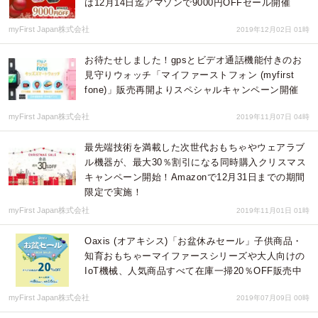
は12月14日迄アマゾンで9000円OFFセール開催
myFirst Japan株式会社
2019年12月02日 01時
お待たせしました！gpsとビデオ通話機能付きのお
見守りウォッチ「マイファーストフォン (myfirst
fone)」販売再開よりスペシャルキャンペーン開催
myFirst Japan株式会社
2019年11月07日 04時
最先端技術を満載した次世代おもちゃやウェアラブ
ル機器が、最大30％割引になる同時購入クリスマス
キャンペーン開始！Amazonで12月31日までの期間
限定で実施！
myFirst Japan株式会社
2019年11月01日 01時
Oaxis (オアキシス)「お盆休みセール」子供商品・
知育おもちゃーマイファースシリーズや大人向けの
IoT機械、人気商品すべて在庫一掃20％OFF販売中
myFirst Japan株式会社
2019年07月09日 00時