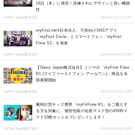
16日（木）に発売！洗練されたデザインと高い機能
性
myFirst Japan株式会社
2023年11月17日 01時
myFirst.tech日本法人、子供向けSNSアプリ
「myFirst Circle」とスマートフォン「myFirst
Fone S3」を発表
myFirst Japan株式会社
2023年04月05日 01時
【Oaxis Japan株式会社】ノジマが「myFirst Fone
R1 (マイファーストフォン アールワン)」商品を全
国展開開始
myFirst Japan株式会社
2023年03月03日 01時
腕時計型キッズ携帯「myFirFone R1」をご購入す
る方を対象に、個別包装の化粧マスク型のKN95マ
スク10枚セットをプレゼントします！
myFirst Japan株式会社
2021年09月09日 01時