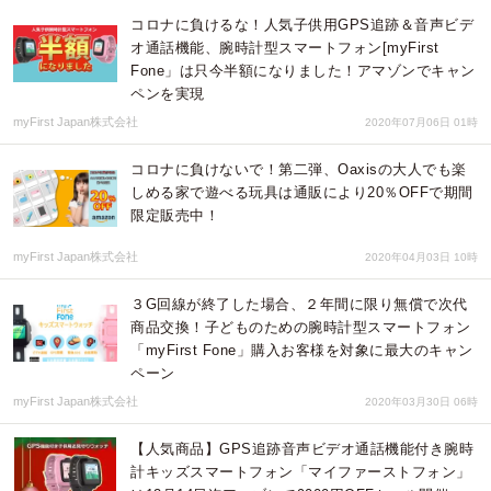
コロナに負けるな！人気子供用GPS追跡＆音声ビデ
オ通話機能、腕時計型スマートフォン[myFirst
Fone」は只今半額になりました！アマゾンでキャン
ペンを実現
myFirst Japan株式会社
2020年07月06日 01時
コロナに負けないで！第二弾、Oaxisの大人でも楽
しめる家で遊べる玩具は通販により20％OFFで期間
限定販売中！
myFirst Japan株式会社
2020年04月03日 10時
３G回線が終了した場合、２年間に限り無償で次代
商品交換！子どものための腕時計型スマートフォン
「myFirst Fone」購入お客様を対象に最大のキャン
ペーン
myFirst Japan株式会社
2020年03月30日 06時
【人気商品】GPS追跡音声ビデオ通話機能付き腕時
計キッズスマートフォン「マイファーストフォン」