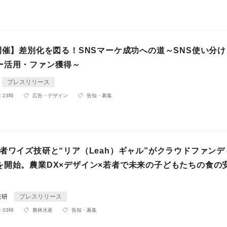
日開催】差別化を図る！SNSマーケ成功への道～SNS使い分
ー活用・ファン獲得～
プレスリリース
 23時
広告・デザイン
告知・募集
者ワイズ技研と“リア（Leah）ギャル”がクラウドファン
を開始。農業DX×デザイン×若者で未来の子どもたちの食の
技研
プレスリリース
 03時
農林水産
告知・募集