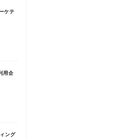
ーケテ
利用企
ティング