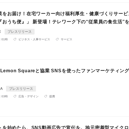
菜をお届け！在宅ワーカー向け福利厚生・健康づくりサービ
『おうち便』」 新登場！テレワーク下の“従業員の食生活”
ボ
プレスリリース
 01時
ビジネス・人事サービス
サービス
、Lemon Squareと協業 SNSを使ったファンマーケティン
RA
プレスリリース
 03時
広告・デザイン
提携
トを始めたら、SNS動画広告で宣伝を。地元密着型マイク