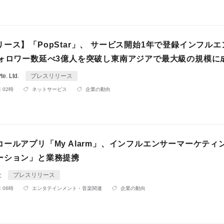
ース】「PopStar」、 サービス開始1年で登録インフル
フォロワー数延べ3億人を突破し東南アジアで最大級の規模に
te. Ltd.
プレスリリース
 02時
ネットサービス
企業の動向
ールアプリ「My Alarm」、インフルエンサーマーケティ
ーション」と業務提携
社
プレスリリース
 06時
エンタテインメント・音楽関連
企業の動向