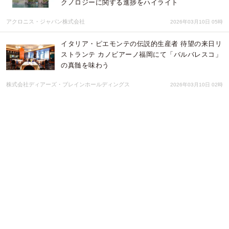
クノロジーに関する進捗をハイライト
アクロニス・ジャパン株式会社
2026年03月10日 05時
イタリア・ピエモンテの伝説的生産者 待望の来日リ
ストランテ カノビアーノ福岡にて「バルバレスコ」
の真髄を味わう
株式会社ディアーズ・ブレインホールディングス
2026年03月10日 02時
AI法務SaaS「AILEX」、弁護士の「現場の困りご
と」から生まれた5機能を一挙リリース
AILEX合同会社
2026年02月24日 23時
弁護士事務所向けAI法務支援「AILEX」、オンプレ
ミス版「AILEX KAIKIRI」を提供開始
AILEX合同会社
2026年02月22日 23時