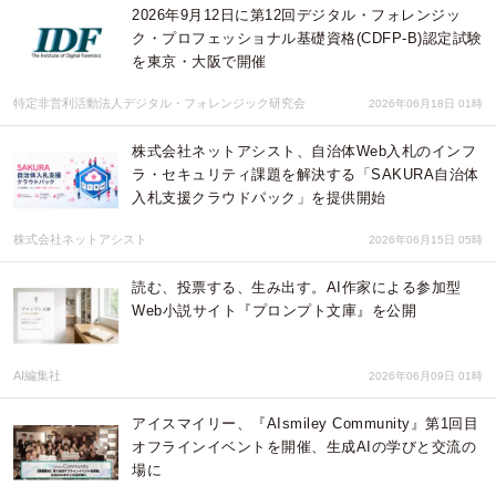
2026年9月12日に第12回デジタル・フォレンジッ
ク・プロフェッショナル基礎資格(CDFP-B)認定試験
を東京・大阪で開催
特定非営利活動法人デジタル・フォレンジック研究会
2026年06月18日 01時
株式会社ネットアシスト、自治体Web入札のインフ
ラ・セキュリティ課題を解決する「SAKURA自治体
入札支援クラウドパック」を提供開始
株式会社ネットアシスト
2026年06月15日 05時
読む、投票する、生み出す。AI作家による参加型
Web小説サイト『プロンプト文庫』を公開
AI編集社
2026年06月09日 01時
アイスマイリー、『AIsmiley Community』第1回目
オフラインイベントを開催、生成AIの学びと交流の
場に