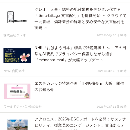
クレオ、人事・総務の配付業務をデジタル化する
「SmartStage 文書配付」を提供開始 ～ クラウドで
一元管理。煩雑業務の解消と安心安全な文書配付を
実現 ～
株式会社クレオ
2026年04月06日 02時
NHK「おはよう日本」特集で話題沸騰！ シニアの日
常をAI要約でプライバシー保護しながら遺す
『mémento mori』が大幅アップデート
NEXT合同会社
2026年03月23日 05時
エステカレッジ特別企画「HR勉強会 in 大阪」開催
のお知らせ
ワールドジャパン株式会社
2026年03月11日 01時
アクロニス、2025年ESGレポートを公開：サステナ
ビリティ、従業員のエンゲージメント、責任あるテ