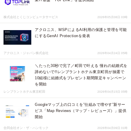
株式会社とくじコンピュータサービス
2026年05月08日 03時
アクロニス、MSPによるAI利用の保護と管理を可能
にするGenAI Protectionを発表
アクロニス・ジャパン株式会社
2026年04月24日 05時
＼たった30秒で完了／町田で叶える 憧れの結婚式を
諦めないで!!レンブラントホテル東京町田が抽選で
10組様に結婚式をプレゼント期間限定キャンペーン
を開始
レンブラントホテル東京町田
2026年04月15日 05時
Googleマップ上の口コミを”仕組みで増やす”新サー
ビス「Map Reviews（マップ・レビューズ）」提供
開始
合同会社オン・ザ・ハンモック
2026年04月09日 01時