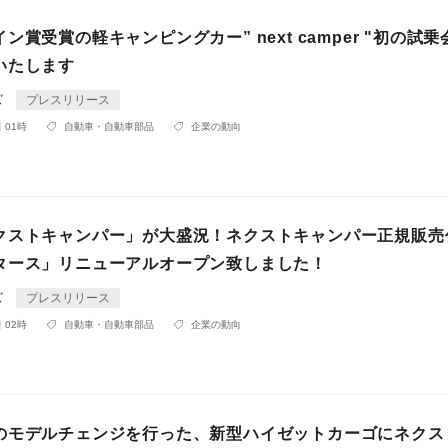
ン賞受賞の軽キャンピングカー” next camper "初の試
いたします
ズ
プレスリリース
 01時
自動車・自動車部品
企業の動向
クストキャンパー」が大盛況！ネクストキャンパー正規販売
タース」リニューアルオープン致しました！
ズ
プレスリリース
 02時
自動車・自動車部品
企業の動向
のモデルチェンジを行った、新型ハイゼットカーゴにネクス