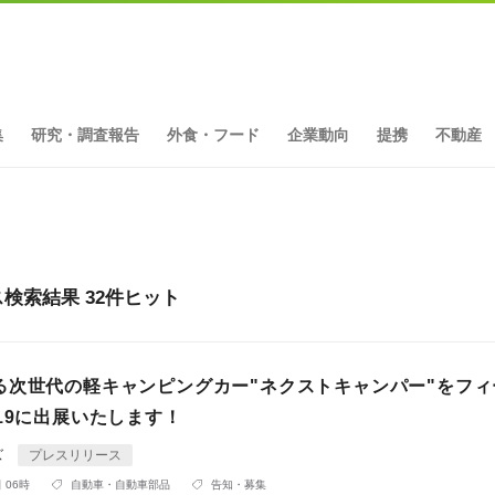
集
研究・調査報告
外食・フード
企業動向
提携
不動産
検索結果 32件ヒット
る次世代の軽キャンピングカー"ネクストキャンパー"をフィ
19に出展いたします！
ズ
プレスリリース
 06時
自動車・自動車部品
告知・募集