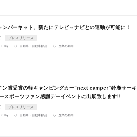
ャンパーキット、新たにテレビ⇔ナビとの連動が可能に！
ズ
プレスリリース
 01時
自動車・自動車部品
企業の動向
ン賞受賞の軽キャンピングカー"next camper"鈴鹿サー
タースポーツファン感謝デーイベントに出展致します!!
ズ
プレスリリース
 01時
自動車・自動車部品
企業の動向