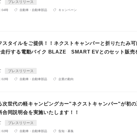
ズ
プレスリリース
 04時
自動車・自動車部品
キャンペーン
フスタイルをご提供！！ネクストキャンパーと折りたたみ可
で走行する電動バイク BLAZE SMART EVとのセット販
ズ
プレスリリース
 02時
自動車・自動車部品
企業の動向
る次世代の軽キャンピングカー"ネクストキャンパー"が初の
料合同説明会を実施いたします！！
ズ
プレスリリース
 02時
自動車・自動車部品
告知・募集