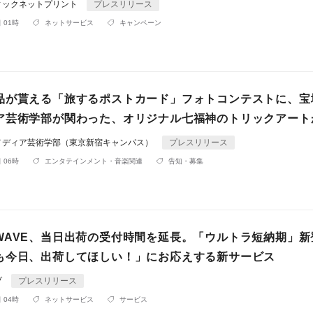
ィックネットプリント
プレスリリース
 01時
ネットサービス
キャンペーン
品が貰える「旅するポストカード」フォトコンテストに、宝
ア芸術学部が関わった、オリジナル七福神のトリックアート
メディア芸術学部（東京新宿キャンパス）
プレスリリース
 06時
エンタテインメント・音楽関連
告知・募集
WAVE、当日出荷の受付時間を延長。「ウルトラ短納期」新
も今日、出荷してほしい！」にお応えする新サービス
ブ
プレスリリース
 04時
ネットサービス
サービス