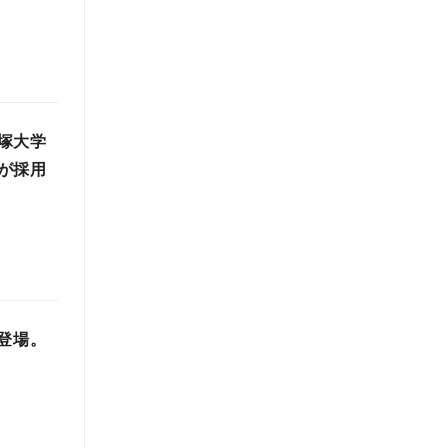
塚大学
が採用
登場。