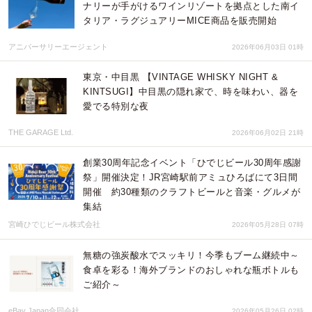
ナリーが手がけるワインリゾートを拠点とした南イ
タリア・ラグジュアリーMICE商品を販売開始
アニバーサリーエージェント
2026年06月03日 01時
東京・中目黒 【VINTAGE WHISKY NIGHT &
KINTSUGI】中目黒の隠れ家で、時を味わい、器を
愛でる特別な夜
THE GARAGE Ltd.
2026年06月02日 21時
創業30周年記念イベント「ひでじビール30周年感謝
祭」開催決定！JR宮崎駅前アミュひろばにて3日間
開催 約30種類のクラフトビールと音楽・グルメが
集結
宮崎ひでじビール株式会社
2026年05月28日 07時
無糖の強炭酸水でスッキリ！今季もブーム継続中～
食卓を彩る！海外ブランドのおしゃれな瓶ボトルも
ご紹介～
eBay Japan合同会社
2026年05月26日 02時