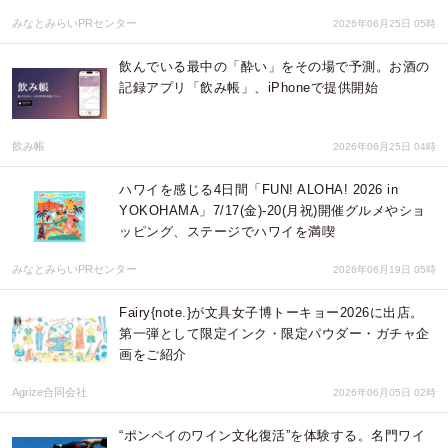
みなとみらいPRセンター
2026年06月25日 05時
飲んでいる最中の「酔い」をその場で予測。お酒の
記録アプリ「飲み帳」、iPhoneで提供開始
飲み帳
2026年06月25日 04時
ハワイを感じる4日間「FUN! ALOHA! 2026 in
YOKOHAMA」7/17(金)-20(月祝)開催グルメやショ
ッピング、ステージでハワイを満喫
みなとみらいPRセンター
2026年06月19日 05時
Fairy{note.}が文具女子博トーキョー2026に出店。
第一弾として限定インク・限定パウダー・ガチャ企
画をご紹介
Agrize合同会社
2026年06月05日 02時
“ポンペイのワイン文化復活”を体験する。名門ワイ