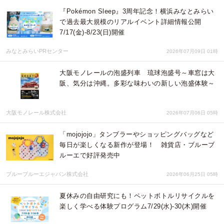
『Pokémon Sleep』3周年記念！横浜みなとみらい
で過去最大規模のリアルイベント詳細情報公開
7/17(金)-8/23(日)開催
みなとみらいPRセンター
2026年07月09日 01時
大阪モノレールの泡盛列車 琉球泡盛号～車窓は大
阪、気分は沖縄。多彩な味わいの新しい泡盛体験～
大阪モノレール株式会社
2026年07月06日 05時
「mojojojo」タンブラーやショッピングバッグなど
毎日が楽しくなる新作が登場！ 雑貨店・ブルーブ
ルーエで好評発売中
ブルーブルーエジャパン株式会社
2026年06月25日 05時
夏休みの自由研究にも！ペットボトルリサイクルを
楽しく学べる体験プログラム7/29(水)-30(木)開催