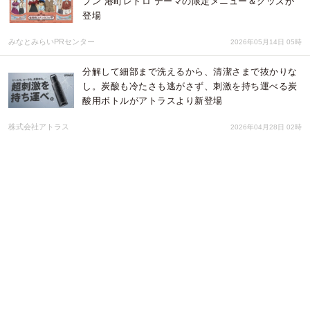
プン“港町レトロ”テーマの限定メニュー＆グッズが
登場
みなとみらいPRセンター
2026年05月14日 05時
分解して細部まで洗えるから、清潔さまで抜かりな
し。炭酸も冷たさも逃がさず、刺激を持ち運べる炭
酸用ボトルがアトラスより新登場
株式会社アトラス
2026年04月28日 02時
GWから連続開催、親子向け社会体験イベント「ご
っこランドEXPO」〜2025年は全国30ヶ所で開催、
延べ約7万人が来場〜
株式会社キッズスター
2026年04月27日 01時
アーティストと楽しむ、創造体験のゴールデンウィ
ーク 5/2(土)-3(日)開催
みなとみらいPRセンター
2026年04月15日 01時