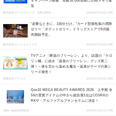
キャンペーン開催 先着16,000名様にUSBメモリ進
呈
株式会社サードウェーブ GALLERIA
2026年07月24日 03時
“必要なときに、1回分だけ。”カード型個包装の潤滑
ゼリー「ポケットゼリー」ドラッグストアで9月販
売開始予定。
株式会社エンジョイトイズ
2026年07月24日 01時
TVアニメ「葬送のフリーレン」より、話題の「ケロ
リン桶」に続き「温泉のフリーレン」グッズ第二
弾！～体を芯から温める魔法～温泉がテーマの新シ
リーズ発売！
有限会社アクロス
2026年07月22日 04時
Qoo10 MEGA BEAUTY AWARDS 2026 上半期 全
50の受賞アイテムの中から総合賞1位はCOSRXの
RXザ・アルファアルブチンセラムに決定！
eBay Japan合同会社
2026年07月21日 07時