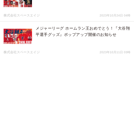
株式会社スペースエイジ
2023年10月24日 04時
メジャーリーグ ホームラン王おめでとう！『大谷翔
平選手グッズ』ポップアップ開催のお知らせ
株式会社スペースエイジ
2023年10月11日 03時
大谷翔平選手のメジャーリーグ・ホームラン王を記
念して日本未発売ライセンスアート追加販売のお知
らせ
株式会社スペースエイジ
2023年10月03日 03時
【マインドフルネスの効果的なやり方】効果が出る
までマインドフルネスを続けた結果、脳変化や不安
解消がない、うつ病悪化→マインドフルネスで人生
変わった人はいない理由
Dream Art
2023年08月27日 09時