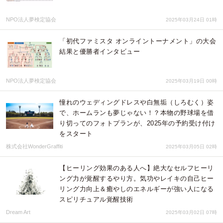
NPO法人夢検定協会
2025年03月24日 01時
「初代ファミスタ オンライントーナメント」の大会
結果と優勝者インタビュー
NPO法人夢検定協会
2025年03月19日 00時
憧れのウェディングドレスや白無垢（しろむく）姿
で、ホームランも夢じゃない！？本物の野球場を借
り切ってのフォトプランが、2025年の予約受け付け
をスタート
株式会社WonderGraffiti
2025年03月05日 02時
【ヒーリング効果のある人へ】絶大なセルフヒーリ
ング力が覚醒するやり方。気功やレイキの自己ヒー
リング力向上＆癒やしのエネルギーが強い人になる
スピリチュアル覚醒技術
Dream Art
2025年03月02日 07時