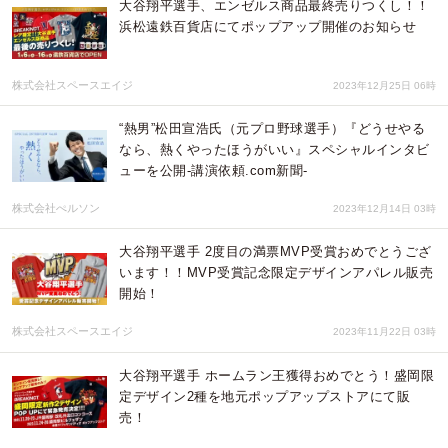
大谷翔平選手、エンゼルス商品最終売りつくし！！
浜松遠鉄百貨店にてポップアップ開催のお知らせ
株式会社スペースエイジ
2023年12月25日 06時
“熱男”松田宣浩氏（元プロ野球選手）『どうせやる
なら、熱くやったほうがいい』スペシャルインタビ
ューを公開-講演依頼.com新聞-
株式会社ぺルソン
2023年12月14日 03時
大谷翔平選手 2度目の満票MVP受賞おめでとうござ
います！！MVP受賞記念限定デザインアパレル販売
開始！
株式会社スペースエイジ
2023年11月22日 03時
大谷翔平選手 ホームラン王獲得おめでとう！盛岡限
定デザイン2種を地元ポップアップストアにて販
売！