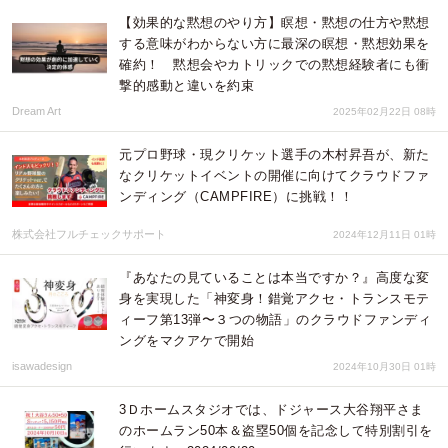
【効果的な黙想のやり方】瞑想・黙想の仕方や黙想
する意味がわからない方に最深の瞑想・黙想効果を
確約！ 黙想会やカトリックでの黙想経験者にも衝
撃的感動と違いを約束
Dream Art
2025年02月22日 08時
元プロ野球・現クリケット選手の木村昇吾が、新た
なクリケットイベントの開催に向けてクラウドファ
ンディング（CAMPFIRE）に挑戦！！
株式会社フルチェックサポート
2024年12月11日 01時
『あなたの見ていることは本当ですか？』高度な変
身を実現した「神変身！錯覚アクセ・トランスモテ
ィーフ第13弾〜３つの物語」のクラウドファンディ
ングをマクアケで開始
isawadesign
2024年10月30日 01時
3Ｄホームスタジオでは、ドジャース大谷翔平さま
のホームラン50本＆盗塁50個を記念して特別割引を