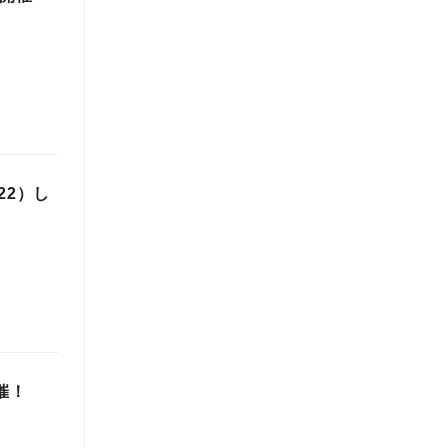
22）し
催！