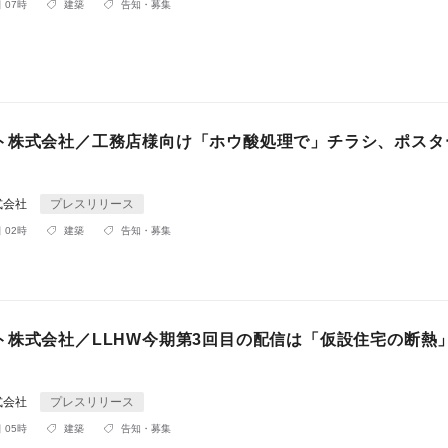
 07時
建築
告知・募集
ト株式会社／工務店様向け「ホウ酸処理で」チラシ、ポスタ
式会社
プレスリリース
 02時
建築
告知・募集
ト株式会社／LLHW今期第3回目の配信は「仮設住宅の断熱
式会社
プレスリリース
 05時
建築
告知・募集