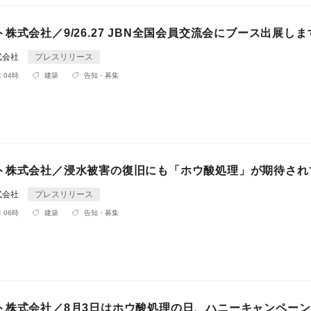
株式会社／9/26.27 JBN全国会員交流会にブース出展しま
式会社
プレスリリース
 04時
建築
告知・募集
ト株式会社／浸水被害の復旧にも「ホウ酸処理」が期待され
式会社
プレスリリース
 06時
建築
告知・募集
ト株式会社／8月3日はホウ酸処理の日、ハニーキャンペー