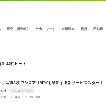
集
研究・調査報告
外食・フード
企業動向
提携
不動産
 44件ヒット
ト／写真1枚でシロアリ被害を診断する新サービススタート
式会社
プレスリリース
 02時
建築
告知・募集