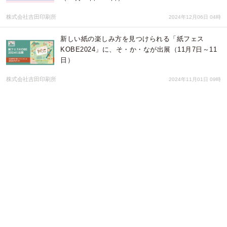
株式会社吉田印刷所
2024年12月06日 04時
新しい紙の楽しみ方を見つけられる「紙フェス
KOBE2024」に、そ・か・なが出展（11月7日～11
日）
株式会社吉田印刷所
2024年11月01日 09時
「大野城オータムフェスタ2024」で手作りロケット
教室（子ども対象）ワークショップ開催
ミナミホールディングス株式会社
2024年10月09日 06時
東京で過去最多の125組の出展者が集結！「紙博 in
東京 vol.9」に、そ・か・なが出展（9月6日～8日）
株式会社吉田印刷所
2024年08月29日 08時
「文具女子博 pop-up in 金沢2024」に、そ・か・な