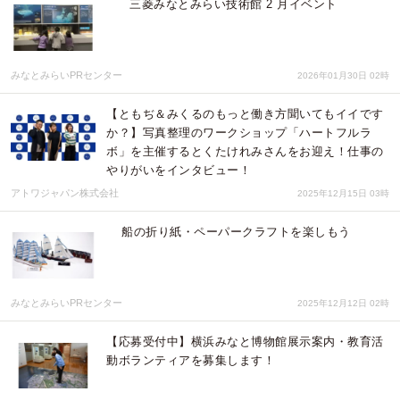
三菱みなとみらい技術館 2 月イベント
みなとみらいPRセンター
2026年01月30日 02時
【ともぢ＆みくるのもっと働き方聞いてもイイです
か？】写真整理のワークショップ「ハートフルラ
ボ」を主催するとくたけれみさんをお迎え！仕事の
やりがいをインタビュー！
アトワジャパン株式会社
2025年12月15日 03時
船の折り紙・ペーパークラフトを楽しもう
みなとみらいPRセンター
2025年12月12日 02時
【応募受付中】横浜みなと博物館展示案内・教育活
動ボランティアを募集します！