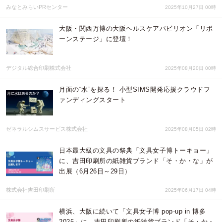
みなとみらいPRセンター
2025年10月27日 00時
大阪・関西万博の大阪ヘルスケアパビリオン「リボ
ーンステージ」に登壇！
デジタル総合印刷株式会社
2025年08月20日 00時
月面の“水”を探る！ 小型SIMS開発応援クラウドフ
ァンディングスタート
ゼネラルシムスサービス株式会社
2025年08月05日 02時
日本最大級の文具の祭典「文具女子博トーキョー」
に、吉田印刷所の紙雑貨ブランド「そ・か・な」が
出展（6月26日～29日）
株式会社吉田印刷所
2025年06月17日 04時
横浜、大阪に続いて「文具女子博 pop-up in 博多
2025」に、吉田印刷所の紙雑貨ブランド「そ・か・