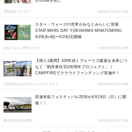
STEAM学習に
有限会社イナズマ
2026年07月07日 04時
スター・ウォーズの世界がみなとみらいに登場
STAR WARS DAY YOKOHAMA MINATOMIRAI
4/29(水•祝)〜5/24(日)開催
みなとみらいPRセンター
2026年04月23日 01時
【残り1週間】100年続くヴォーリズ建築を未来につ
なぐ「駒井家住宅100周年プロジェクト」｜
CAMPFIREでクラウドファンディング実施中！
公益財団法人日本ナショナルトラスト
2026年03月18日 08時
高速有鉛フェスティバル2026が4月19日（日）に開
催！！
株式会社内外出版社
2026年03月12日 01時