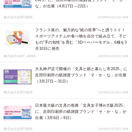
な」が出展（4月17日～22日）
株式会社吉田印刷所
2025年04月10日 04時
フランス発の、魅力的な“紙の世界”へと誘うトイ！
スポーツアイテムや食べ物を自分で組み立て、子ど
もの”手の知性”を育む「3Dペーパーモデル」6種を3
月10日に発売
株式会社CAST JAPAN
2025年03月28日 04時
大丸神戸店で開催の「文具と紙と暮らし市2025」に
吉田印刷所の紙雑貨ブランド「そ・か・な」が出展
（3月27日～31日）
株式会社吉田印刷所
2025年03月19日 09時
日本最大級の文具の祭典「文具女子博in大阪2025」
に、吉田印刷所の紙雑貨ブランド「そ・か・な」が
出展（3月6日～9日）
株式会社吉田印刷所
2025年02月26日 08時