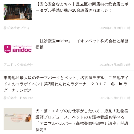
【安心安全なまちへ】足立区の商店街の飲食店にポ
ータブル手洗い機が10台設置されました！
株式会社オプティ
2020年12月19日 00時
「往診獣医anidoc」、イオンペット株式会社と業務
提携
アニドック株式会社
2018年06月25日 01時
東海地区最大級のテーマパークとペット、名古屋モデル、ご当地アイ
ドルのコラボイベント第3回わんわんラグーナ ２０１７ 冬 in ラ
グーナテンボス
株式会社 P sourire
2017年09月01日 03時
犬・猫・エキゾのお仕事がしたい方、必見！動物看
護師プロデュース、ペットの介護や看護も学べる
「アニマルヘルパー（商標登録申請中）講座」開講
決定!!