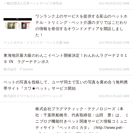
一般社団法人日本ペットサービス研究会
2017年05月15日 08時
ワンランク上のサービスを提供する富山のペットホ
テル・トリミング・ペット介護のダリではこだわり
の情報を発信するオウンドメディアを開設しまし
た！
ペットホテル・トリミング・ペット介護 dale
2017年01月24日 07時
東海地区最大級のわんこイベント開催決定！わんわんラグーナ２０１
６ IN ラグーナテンボス
株式会社 P sourire
2016年09月26日 08時
ペットの写真を投稿して、ユーザ同士で互いの写真を褒め合う無料携
帯サイト『スワ★ペット』サービス開始
株式会社スワールコミュニケーションズ
2011年11月14日 08時
株式会社プラグマティック・テクノロジーズ（本
社：千葉県船橋市、代表取締役：山田 豊）は、 ミ
ニブログ機能付きペット関連サービス情報コミュニ
ティサイト『ペットのミカタ』（http://www.pet-