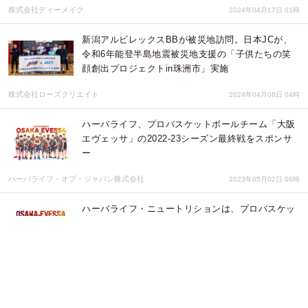
株式会社ディーメイク
2024年04月17日 01時
新潟アルビレックスBBが被災地訪問。日本JCが、
令和6年能登半島地震被災地支援の「子供たちの笑
顔創出プロジェクトin珠洲市」実施
株式会社ローズクリエイト
2024年04月08日 04時
ハーバライフ、プロバスケットボールチーム「大阪
エヴェッサ」の2022-23シーズン最終戦をスポンサ
ー
ハーバライフ・オブ・ジャパン株式会社
2023年05月02日 06時
ハーバライフ・ニュートリションは、プロバスケッ
トボールチーム「大阪エヴェッサ」のオフィシャル
ゴールドパートナーになりました
ハーバライフ・オブ・ジャパン株式会社
2023年01月19日 01時
ついに商品化！富山グラウジーズ監修「グラウジー
ズビーバー」発売