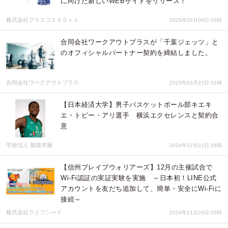
に向けた新しいWEBサイトをリリース！
株式会社フラスコ１００ｃｃ
2025年05月08日 05時
合同会社ワークアウトプラスが「千葉ジェッツ」と
のオフィシャルパートナー契約を締結しました。
合同会社ワークアウトプラス
2025年03月21日 01時
【日本経済大学】男子バスケットボール部キエキ
エ・トピー・アリ選手 横浜エクセレンスと契約合
意
学校法人 都築学園
2024年12月21日 05時
【信州ブレイブウォリアーズ】12月の主催試合で
Wi-Fi認証の実証実験を実施 ～日本初！LINE公式
アカウントを友だち追加して、簡単・安全にWi-Fiに
接続～
株式会社ライフシード
2024年11月29日 05時